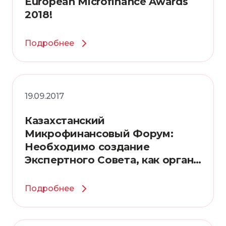
European Microfinance Awards
2018!
Подробнее
19.09.2017
Казахстанский
Микрофинансовый Форум:
Необходимо создание
Экспертного Совета, как органа
для консолидации инициатив
по повышению финансовой
Подробнее
грамотности населения страны