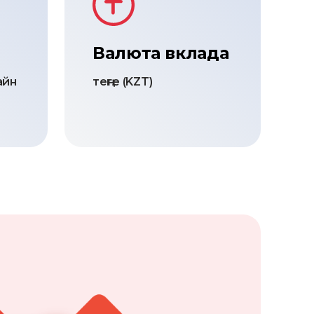
Валюта вклада
айн
теңге (KZT)