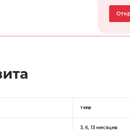
Откр
зита
теңге
3, 6, 13 месяцев