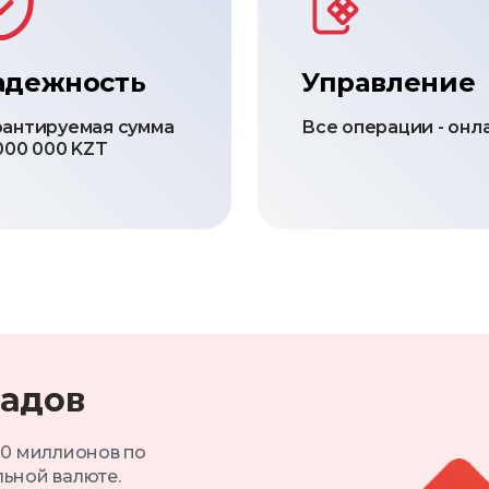
адежность
Управление
рантируемая сумма
Все операции - онл
000 000 KZT
ладов
10 миллионов по
ьной валюте.