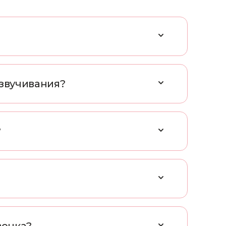
з
в
у
ч
и
в
а
н
и
я
?
?