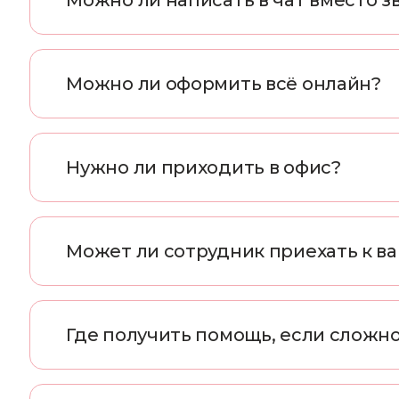
М
о
ж
н
о
л
и
н
а
п
и
с
а
т
ь
в
ч
а
т
в
м
е
с
т
о
з
М
о
ж
н
о
л
и
о
ф
о
р
м
и
т
ь
в
с
ё
о
н
л
а
й
н
?
Н
у
ж
н
о
л
и
п
р
и
х
о
д
и
т
ь
в
о
ф
и
с
?
М
о
ж
е
т
л
и
с
о
т
р
у
д
н
и
к
п
р
и
е
х
а
т
ь
к
в
а
Г
д
е
п
о
л
у
ч
и
т
ь
п
о
м
о
щ
ь
,
е
с
л
и
с
л
о
ж
н