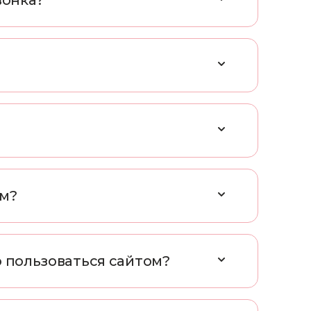
в
о
н
к
а
?
м
?
о
п
о
л
ь
з
о
в
а
т
ь
с
я
с
а
й
т
о
м
?