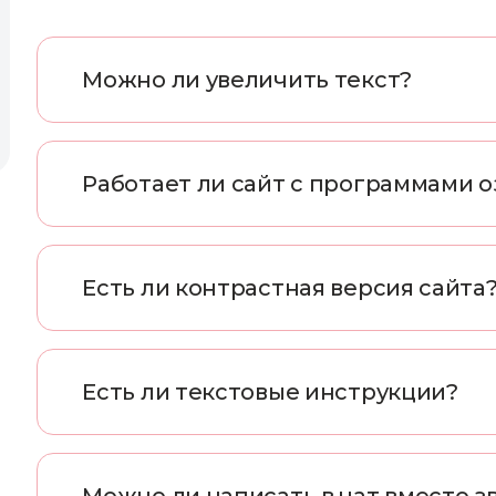
М
о
ж
н
о
л
и
у
в
е
л
и
ч
и
т
ь
т
е
к
с
т
?
Р
а
б
о
т
а
е
т
л
и
с
а
й
т
с
п
р
о
г
р
а
м
м
а
м
и
о
Е
с
т
ь
л
и
к
о
н
т
р
а
с
т
н
а
я
в
е
р
с
и
я
с
а
й
т
а
Е
с
т
ь
л
и
т
е
к
с
т
о
в
ы
е
и
н
с
т
р
у
к
ц
и
и
?