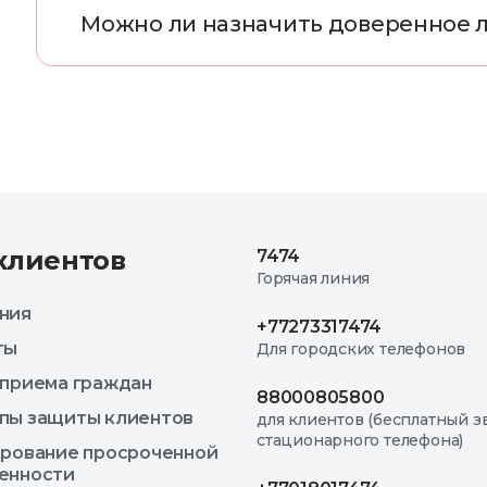
М
о
ж
н
о
л
и
н
а
з
н
а
ч
и
т
ь
д
о
в
е
р
е
н
н
о
е
клиентов
7474
Горячая линия
ния
+77273317474
ты
Для городских телефонов
 приема граждан
88000805800
пы защиты клиентов
для клиентов (бесплатный з
стационарного телефона)
ирование просроченной
енности