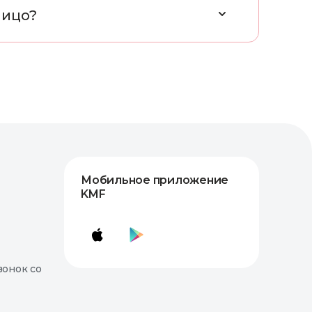
л
и
ц
о
?
Мобильное приложение
KMF
вонок со