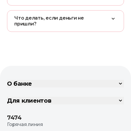
Ч
т
о
д
е
л
а
т
ь
,
е
с
л
и
д
е
н
ь
г
и
н
е
п
р
и
ш
л
и
?
О банке
Для клиентов
7474
Горячая линия