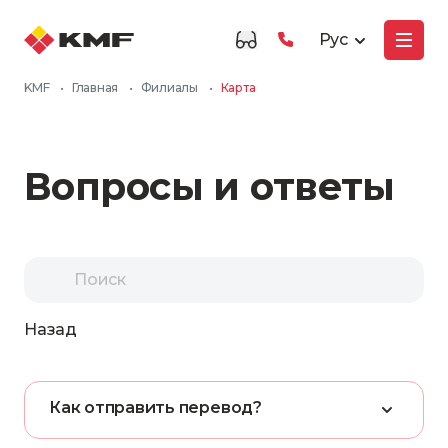
Рус
KMF
•
Главная
•
Филиалы
•
Карта
Вопросы и ответы
Назад
К
а
к
о
т
п
р
а
в
и
т
ь
п
е
р
е
в
о
д
?