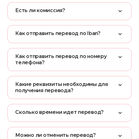
Е
с
т
ь
л
и
к
о
м
и
с
с
и
я
?
К
а
к
о
т
п
р
а
в
и
т
ь
п
е
р
е
в
о
д
п
о
I
b
a
n
?
К
а
к
о
т
п
р
а
в
и
т
ь
п
е
р
е
в
о
д
п
о
н
о
м
е
р
у
т
е
л
е
ф
о
н
а
?
К
а
к
и
е
р
е
к
в
и
з
и
т
ы
н
е
о
б
х
о
д
и
м
ы
д
л
я
п
о
л
у
ч
е
н
и
я
п
е
р
е
в
о
д
а
?
С
к
о
л
ь
к
о
в
р
е
м
е
н
и
и
д
е
т
п
е
р
е
в
о
д
?
М
о
ж
н
о
л
и
о
т
м
е
н
и
т
ь
п
е
р
е
в
о
д
?