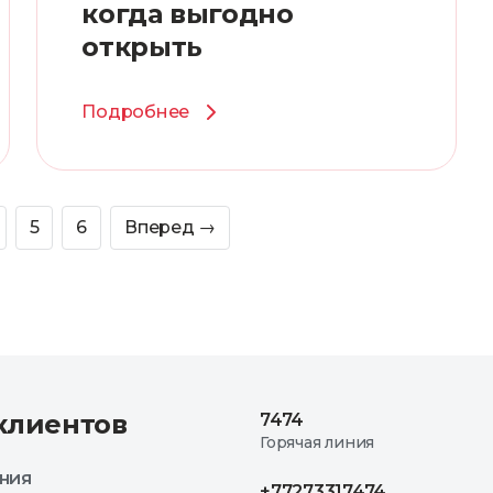
когда выгодно
открыть
Подробнее
5
6
Вперед
→
клиентов
7474
Горячая линия
ния
+77273317474