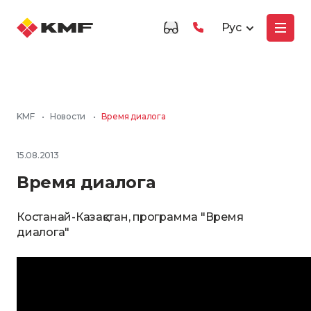
Рус
KMF
•
Новости
•
Время диалога
15.08.2013
Время диалога
Костанай-Казақстан, программа "Время
диалога"