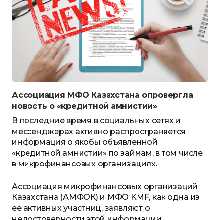
Ассоциация МФО Казахстана опровергла
новость о «кредитной амнистии»
В последние время в
социальных сетях и
мессенджерах
активно
распространяется
информация
о
якобы объявленной
«кредитной амнистии» по займам, в том числе
в микрофинансовых организациях.
Ассоциация микрофинансовых организаций
Казахстана
(АМФОК) и МФО
KMF
, как одна из
ее активных участниц, заявля
ю
т о
недостоверности этой информации.