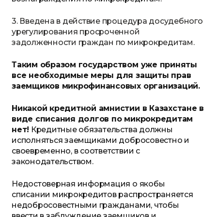
3. Введена в действие процедура досудебного
урегулирования просроченной
задолженности граждан по микрокредитам.
Таким образом г
осударством уже приняты
все необходимые меры для защиты прав
заемщиков микрофинансовых организаций.
Н
икакой кредитной амнистии в Казахстане
в
виде списания
долгов по микрокредитам
нет!
Кредитные обязательства должны
исполняться заемщиками добросовестно и
своевременно, в соответствии с
законодательством.
Недостоверная информация о
якобы
списании микрокредитов
распространяется
недобросовестными гражданами
, чтобы
ввести в заблуждение заемщиков и