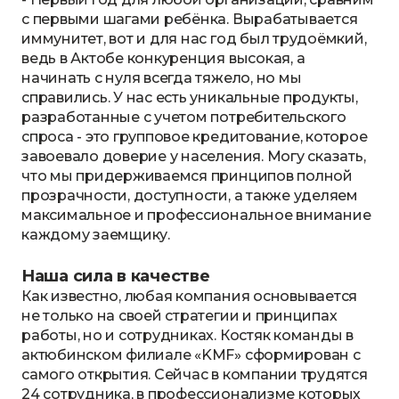
с первыми шагами ребёнка. Вырабатывается
иммунитет, вот и для нас год был трудоёмкий,
ведь в Актобе конкуренция высокая, а
начинать с нуля всегда тяжело, но мы
справились. У нас есть уникальные продукты,
разработанные с учетом потребительского
спроса - это групповое кредитование, которое
завоевало доверие у населения. Могу сказать,
что мы придерживаемся принципов полной
прозрачности, доступности, а также уделяем
максимальное и профессиональное внимание
каждому заемщику.
Наша сила в качестве
Как известно, любая компания основывается
не только на своей стратегии и принципах
работы, но и сотрудниках. Костяк команды в
актюбинском филиале «KMF» сформирован с
самого открытия. Сейчас в компании трудятся
24 сотрудника, в профессионализме которых