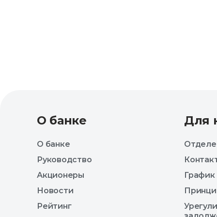
О банке
Для 
О банке
Отделе
Руководство
Контак
Акционеры
График
Новости
Принци
Рейтинг
Урегул
задолж