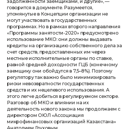
задолженности заемщиками, и другие», —
говорится в документе. Разумеется,
упомянутые в Концепции организации не
могут участвовать в государственных
программах. Но в рамках второго направления
«Программы занятости-2020» предусмотрено
использование МКО: они должны выдавать
кредиты на организацию собственного дела за
счет средств, предоставленных им через
местные исполнительные органы по ставке,
равной средней доходности ГЦБ (конечному
заемщику они обойдутся в 7,5–8%). Поэтому
регулятору так важно было минимизировать
риски невозвратности государственных
средств и их нецелевого использования. А
этого легче добиться в регулируемом секторе.
Разговор об МКО и влиянии на их
деятельность нового закона мы продолжаем с
директором ОЮЛ «Ассоциация
микрофинансовых организаций Казахстана»
Анатолием Глуховым.