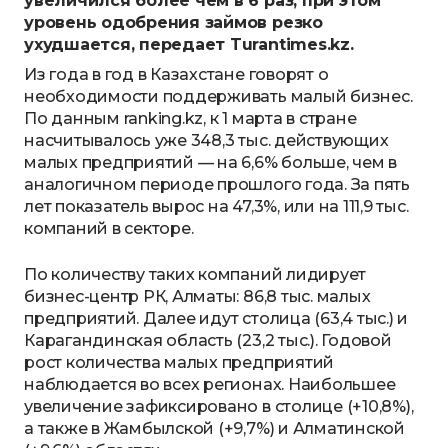
увеличился более чем в 6 раз, при этом
уровень одобрения займов резко
ухудшается, передает Turantimes.kz.
Из года в год в Казахстане говорят о
необходимости поддерживать малый бизнес.
По данным ranking.kz, к 1 марта в стране
насчитывалось уже 348,3 тыс. действующих
малых предприятий — на 6,6% больше, чем в
аналогичном периоде прошлого года. За пять
лет показатель вырос на 47,3%, или на 111,9 тыс.
компаний в секторе.
По количеству таких компаний лидирует
бизнес-центр РК, Алматы: 86,8 тыс. малых
предприятий. Далее идут столица (63,4 тыс.) и
Карагандинская область (23,2 тыс.). Годовой
рост количества малых предприятий
наблюдается во всех регионах. Наибольшее
увеличение зафиксировано в столице (+10,8%),
а также в Жамбылской (+9,7%) и Алматинской