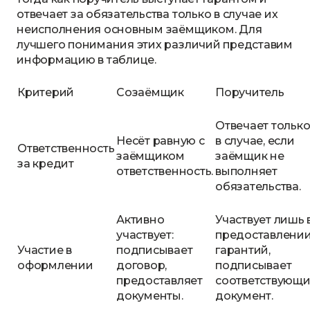
отвечает за обязательства только в случае их
неисполнения основным заёмщиком. Для
лучшего понимания этих различий представим
информацию в таблице.
Критерий
Созаёмщик
Поручитель
Отвечает тольк
Несёт равную с
в случае, если
Ответственность
заёмщиком
заёмщик не
за кредит
ответственность.
выполняет
обязательства.
Активно
Участвует лишь 
участвует:
предоставлени
Участие в
подписывает
гарантий,
оформлении
договор,
подписывает
предоставляет
соответствующ
документы.
документ.