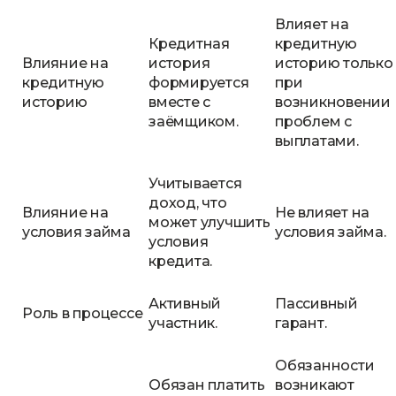
Влияет на
Кредитная
кредитную
Влияние на
история
историю только
кредитную
формируется
при
историю
вместе с
возникновении
заёмщиком.
проблем с
выплатами.
Учитывается
доход, что
Влияние на
Не влияет на
может улучшить
условия займа
условия займа.
условия
кредита.
Активный
Пассивный
Роль в процессе
участник.
гарант.
Обязанности
Обязан платить
возникают