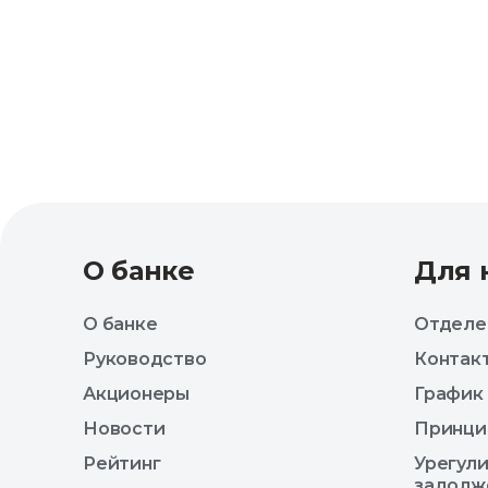
О банке
Для 
О банке
Отделе
Руководство
Контак
Акционеры
График
Новости
Принци
Рейтинг
Урегул
задолж