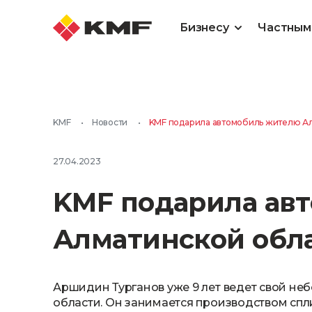
Бизнесу
Частным
KMF
•
Новости
•
KMF подарила автомобиль жителю А
27.04.2023
KMF подарила ав
Алматинcкой обл
Аршидин Турганов уже 9 лет ведет свой н
области. Он занимается производством спл