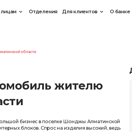
 лицам
Отделения
Для клиентов
О банке
лматинcкой области
томобиль жителю
асти
ебольшой бизнес в поселке Шонджы Алматинской
итерных блоков. Спрос на изделия высокий, ведь