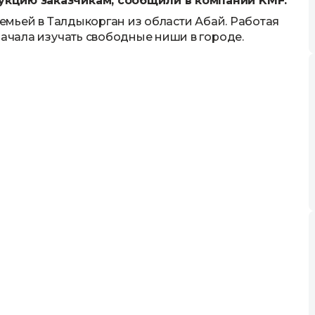
укцию заказчикам, сообщили в компании KMF.
семьей в Талдыкорган из области Абай. Работая
начала изучать свободные ниши в городе.