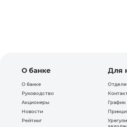
О банке
Для 
О банке
Отделе
Руководство
Контак
Акционеры
График
Новости
Принци
Рейтинг
Урегул
задолж