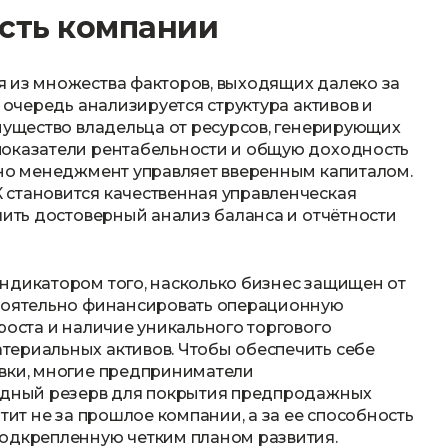
сть компании
я из множества факторов, выходящих далеко за
ю очередь анализируется структура активов и
имущество владельца от ресурсов, генерирующих
показатели рентабельности и общую доходность
вно менеджмент управляет вверенным капиталом.
 становится качественная управленческая
чить достоверный анализ баланса и отчётности
ндикатором того, насколько бизнес защищен от
стоятельно финансировать операционную
роста и наличие уникального торгового
териальных активов. Чтобы обеспечить себе
овки, многие предприниматели
видный резерв для покрытия предпродажных
тит не за прошлое компании, а за ее способность
подкрепленную четким планом развития.