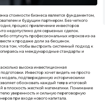
енка стоимости бизнеса является фундаментом,
ователем и будущим партнером. Без четкого
егодня, процесс привлечение инвесторов
что недопустимо для серьезных сделок.
ибо отпугнуть профессиональных игроков из-за
вести к продаже доли за бесценок.
ся в том, чтобы выстроить системный подход к
 опираясь на международные стандарты и
насколько высока инвестиционная
 подготовки. Инвестор хочет видеть не просто
ю модель, подтвержденную историческими
зволяет обосновать каждый теңге в итоговой
ий в плоскость жесткой математики. Понимание
мателю уверенность и сильную переговорную
еров при входе нового капитала.