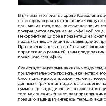
В динамичной бизнес-среде Казахстана оц
на котором строятся отношения между осн
понимания того, сколько стоит компания с
превращается в гадание на кофейной гуще, 
Некорректная цифра в презентации может л
неадекватных амбиций владельца, либо при
Практическая цель данной статьи заключает
определению реальной цены предприятия,
локальную специфику.
Существует неразрывная связь между тем, 
привлекательность проекта, и качеством его
блестящую идею, а прозрачную финансову
данными. Грамотная подготовка к сделке по
сумме, переводя диалог из плоскости эмоц
того, как оценить бизнес, дает предприни
позицию, защищая интересы текущих акцион