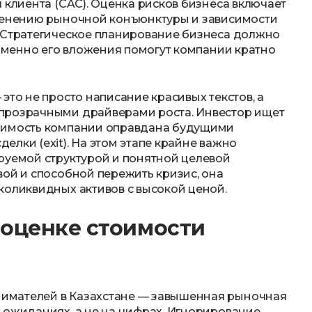
 клиента (CAC). Оценка рисков бизнеса включает
зменению рыночной конъюнктуры и зависимости
. Стратегическое планирование бизнеса должно
 именно его вложения помогут компании кратно
это не просто написание красивых текстов, а
прозрачными драйверами роста. Инвестор ищет
тоимость компании оправдана будущими
лки (exit). На этом этапе крайне важно
руемой структурой и понятной целевой
вой и способной пережить кризис, она
коликвидных активов с высокой ценой.
оценке стоимости
имателей в Казахстане — завышенная рыночная
 ожиданиях, а не на цифрах. Игнорирование