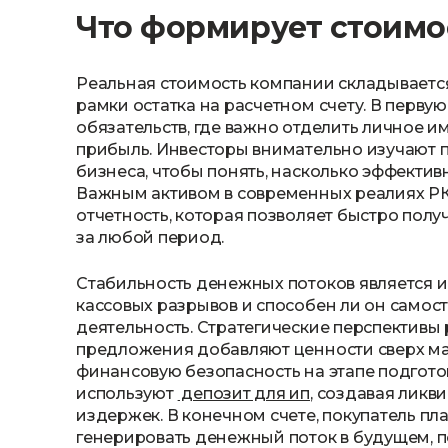
Что формирует стоимо
Реальная стоимость компании складываетс
рамки остатка на расчетном счету. В перву
обязательств, где важно отделить личное 
прибыль. Инвесторы внимательно изучают 
бизнеса, чтобы понять, насколько эффекти
Важным активом в современных реалиях РК
отчетность, которая позволяет быстро полу
за любой период.
Стабильность денежных потоков является и
кассовых разрывов и способен ли он само
деятельность. Стратегические перспективы 
предложения добавляют ценности сверх ма
финансовую безопасность на этапе подгот
используют
депозит для ип
, создавая лик
издержек. В конечном счете, покупатель пла
генерировать денежный поток в будущем, 