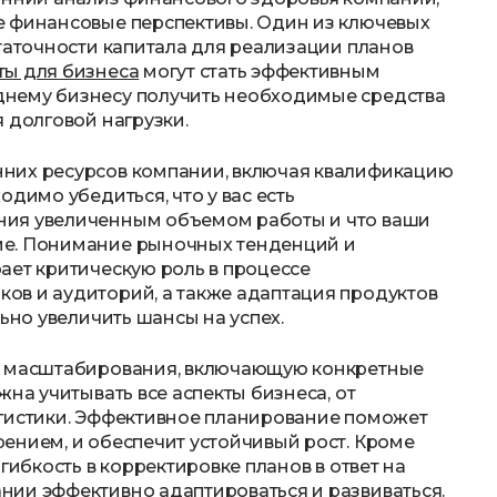
е финансовые перспективы. Один из ключевых
статочности капитала для реализации планов
ы для бизнеса
могут стать эффективным
днему бизнесу получить необходимые средства
 долговой нагрузки.
них ресурсов компании, включая квалификацию
одимо убедиться, что у вас есть
ния увеличенным объемом работы и что ваши
ие. Понимание рыночных тенденций и
ает критическую роль в процессе
ов и аудиторий, а также адаптация продуктов
ьно увеличить шансы на успех.
ию масштабирования, включающую конкретные
жна учитывать все аспекты бизнеса, от
огистики. Эффективное планирование поможет
ением, и обеспечит устойчивый рост. Кроме
гибкость в корректировке планов в ответ на
нии эффективно адаптироваться и развиваться.