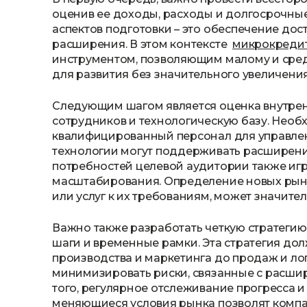
оценив ее доходы, расходы и долгосрочны
аспектов подготовки – это обеспечение до
расширения. В этом контексте
микрокредит
инструментом, позволяющим малому и сре
для развития без значительного увеличения
Следующим шагом является оценка внутрен
сотрудников и технологическую базу. Необх
квалифицированный персонал для управле
технологии могут поддерживать расширен
потребностей целевой аудитории также игр
масштабирования. Определение новых рынк
или услуг к их требованиям, может значител
Важно также разработать четкую стратег
шаги и временные рамки. Эта стратегия дол
производства и маркетинга до продаж и л
минимизировать риски, связанные с расшир
того, регулярное отслеживание прогресса и 
меняющиеся условия рынка позволят компа