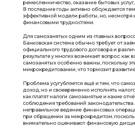
ремесленничество, оказание бытовых услуг
В последние годы активно обсуждается тема
эффективной модели работы, но, несмотря н
финансовыми трудностями.
Для самозанятых одним из главных вопросо
Банковская система обычно требует от заё
официального трудового договора и различ
результате у многих возникает вопрос: как
самозанятых особенно важны, поскольку эти
микрокредитовании, что тормозит развитие
Проблема усугубляется ещё и тем, что само
доход, но и своевременно исполнять налого
как платят налоги самозанятые и какие от
соблюдения требований законодательства. 
неправильное ведение финансовых операц
при обращении за микрокредитом, посколь
внимательно оценивают финансовую дисци