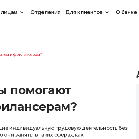
 лицам
Отделения
Для клиентов
О банке
нятым и фрилансерам?
ы помогают
рилансерам?
ущие индивидуальную трудовую деятельность без
они заняты в таких сферах, как