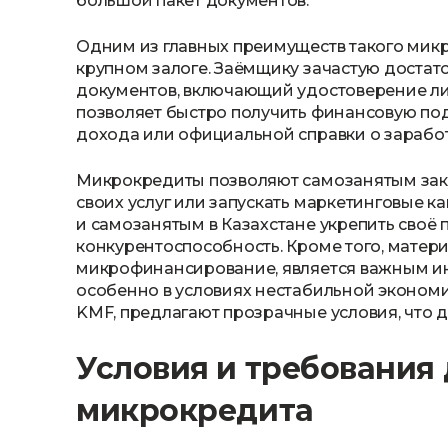
большой пакет документов.
Одним из главных преимуществ такого микр
крупном залоге. Заёмщику зачастую доста
документов, включающий удостоверение лич
позволяет быстро получить финансовую под
дохода или официальной справки о заработ
Микрокредиты позволяют самозанятым заку
своих услуг или запускать маркетинговые 
и самозанятым в Казахстане укрепить своё 
конкурентоспособность. Кроме того, матер
микрофинансирование, является важным и
особенно в условиях нестабильной экономи
KMF, предлагают прозрачные условия, что 
Условия и требования
микрокредита