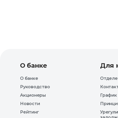
О банке
Для 
О банке
Отделе
Руководство
Контак
Акционеры
График
Новости
Принци
Рейтинг
Урегул
задолж