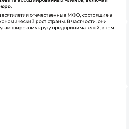
девять ассоциированных членов, включая
бюро.
 десятилетия отечественные МФО, состоящие в
кономический рост страны. В частности, они
угам широкому кругу предпринимателей, в том