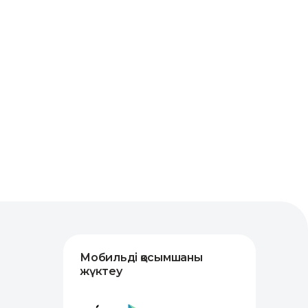
Мобильді қосымшаны
жүктеу