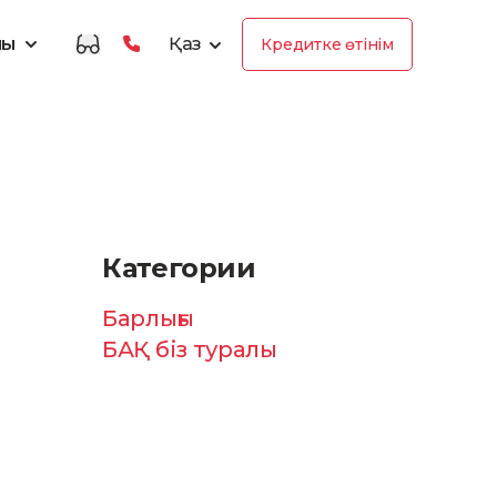
лы
Қаз
Кредитке өтінім
Категории
Барлығы
БАҚ біз туралы