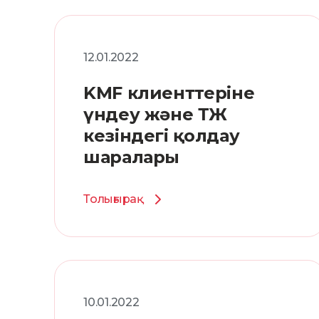
12.01.2022
KMF клиенттеріне
үндеу және ТЖ
кезіндегі қолдау
шаралары
Толығырақ
10.01.2022