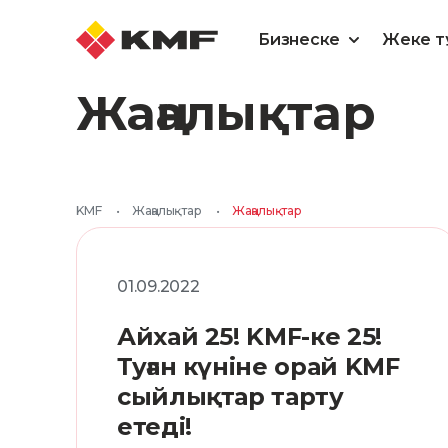
Бизнеске
Жеке т
Жаңалықтар
KMF
•
Жаңалықтар
•
Жаңалықтар
01.09.2022
Айхай 25! KMF-ке 25!
Туған күніне орай KMF
сыйлықтар тарту
етеді!