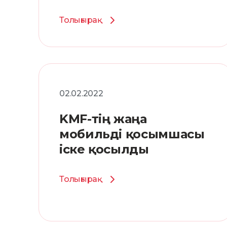
палатасының
Төралқасына
Толығырақ
сайланды.
02.02.2022
KMF-тің жаңа
мобильді қосымшасы
іске қосылды
Толығырақ