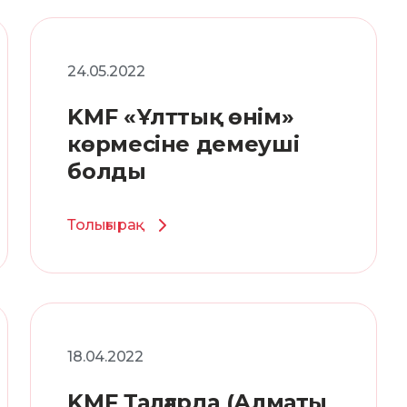
24.05.2022
KMF «Ұлттық өнім»
көрмесіне демеуші
болды
Толығырақ
18.04.2022
KMF Талғарда (Алматы