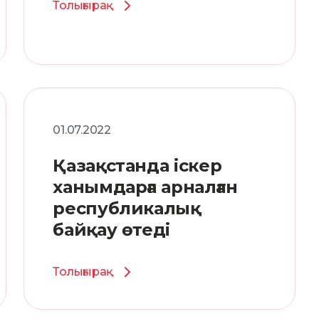
Толығырақ
01.07.2022
Қазақстанда іскер
ханымдарға арналған
республикалық
байқау өтеді
Толығырақ