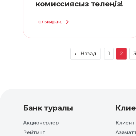
комиссиясыз төлеңіз!
Толығырақ
←
Назад
1
2
Банк туралы
Клие
Акционерлер
Клиентт
Рейтинг
Азаматт