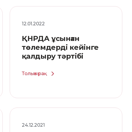
12.01.2022
ҚНРДА ұсынған
төлемдерді кейінге
қалдыру тәртібі
Толығырақ
24.12.2021