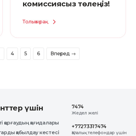
комиссиясыз төлеңіз!
Толығырақ
3
4
5
6
Вперед
→
нттер үшін
7474
Жедел желі
і қорғаудың қағидалары
+77273317474
арды қабылдау кестесі
Қалалық телефондар үшін