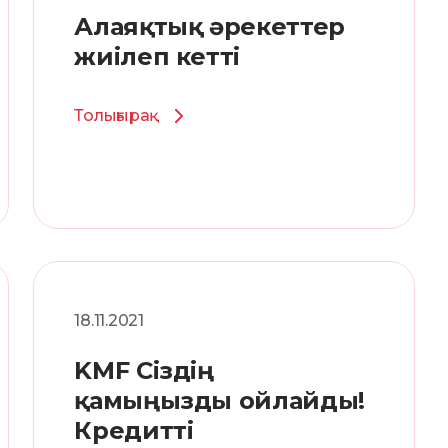
Алаяқтық әрекеттер
жиілеп кетті
Толығырақ
18.11.2021
KMF Сіздің
қамыңызды ойлайды!
Кредитті