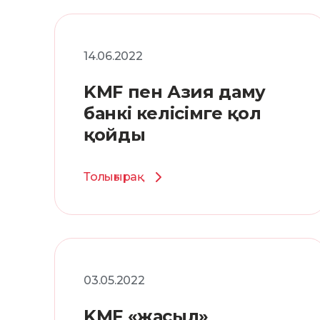
14.06.2022
KMF пен Азия даму
банкі келісімге қол
қойды
Толығырақ
03.05.2022
KMF «жасыл»