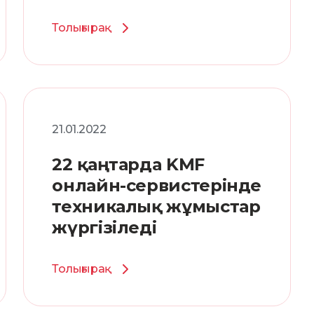
болады.
Толығырақ
21.01.2022
22 қаңтарда KMF
онлайн-сервистерінде
техникалық жұмыстар
жүргізіледі
Толығырақ