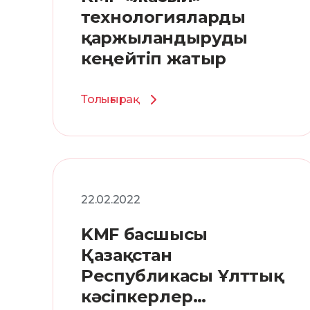
технологияларды
қаржыландыруды
кеңейтіп жатыр
Толығырақ
22.02.2022
KMF басшысы
Қазақстан
Республикасы Ұлттық
кәсіпкерлер