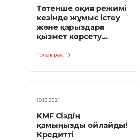
Төтенше оқиға режимі
кезінде жұмыс істеу
және қарыздарға
қызмет көрсету
тәртібі
Толығырақ
10.12.2021
KMF Сіздің
қамыңызды ойлайды!
Кредитті