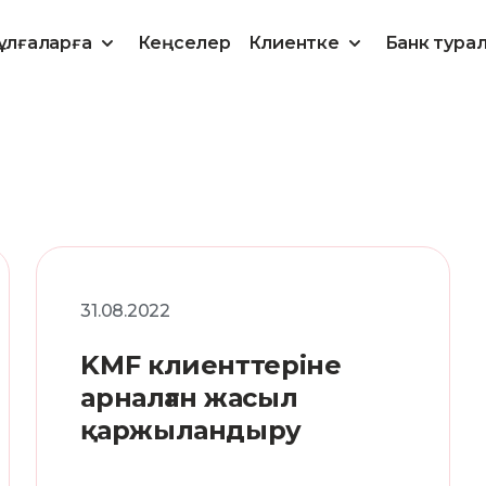
ұлғаларға
Кеңселер
Клиентке
Банк тура
31.08.2022
KMF клиенттеріне
арналған жасыл
қаржыландыру