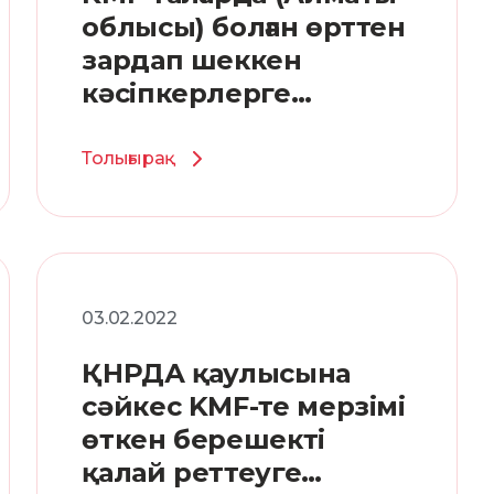
облысы) болған өрттен
зардап шеккен
кәсіпкерлерге
көмектесті
Толығырақ
03.02.2022
ҚНРДА қаулысына
сәйкес KMF-те мерзімі
өткен берешекті
қалай реттеуге