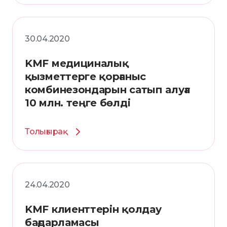
30.04.2020
KMF медициналық
қызметтерге қорғаныс
комбинезондарын сатып алуға
10 млн. теңге бөлді
Толығырақ
24.04.2020
KMF клиенттерін қолдау
бағдарламасы