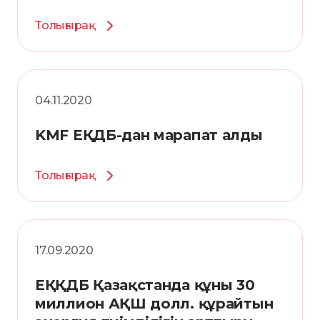
Толығырақ
04.11.2020
KMF ЕҚДБ-дан марапат алды
Толығырақ
17.09.2020
ЕҚҚДБ Қазақстанда құны 30
миллион АҚШ долл. құрайтын