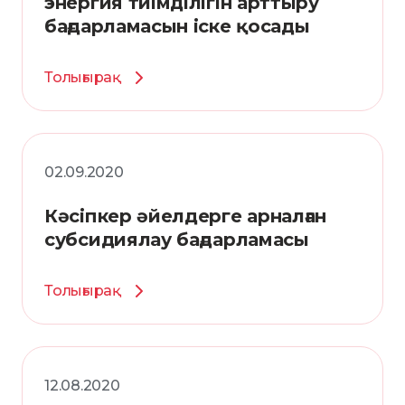
энергия тиімділігін арттыру
бағдарламасын іске қосады
Толығырақ
02.09.2020
Кәсіпкер әйелдерге арналған
субсидиялау бағдарламасы
Толығырақ
12.08.2020