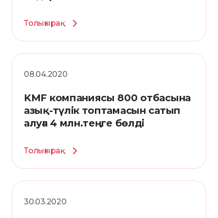
Толығырақ
08.04.2020
KMF компаниясы 800 отбасына
азық-түлік топтамасын сатып
алуға 4 млн.теңге бөлді
Толығырақ
30.03.2020