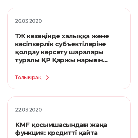
26.03.2020
ТЖ кезеңінде халыққа және
кәсіпкерлік субъектілеріне
қолдау көрсету шаралары
туралы ҚР Қаржы нарығын
реттеу және дамыту
агенттігінің қаулысы
Толығырақ
22.03.2020
KMF қосымшасындағы жаңа
функция: кредитті қайта