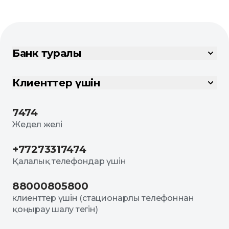
Банк туралы
Клиенттер үшін
7474
Жедел желі
+77273317474
Қалалық телефондар үшін
88000805800
клиенттер үшін (стационарлы телефоннан
қоңырау шалу тегін)