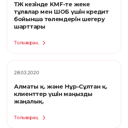
ТЖ кезінде KMF-те жеке
тұлғалар мен ШОБ үшін кредит
бойынша төлемдерін шегеру
шарттары
Толығырақ
28.03.2020
Алматы қ. және Нұр-Сұлтан қ.
клиенттер үшін маңызды
жаңалық.
Толығырақ