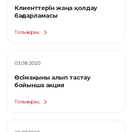
Клиенттерін жаңа қолдау
бағдарламасы
Толығырақ
03.08.2020
Өсімақыны алып тастау
бойынша акция
Толығырақ