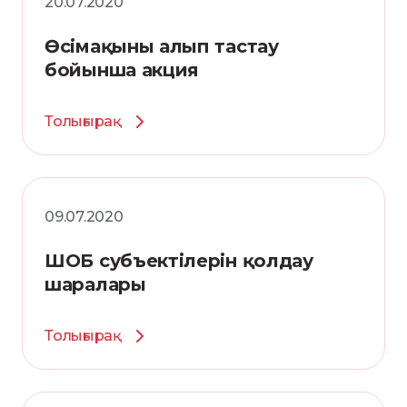
20.07.2020
Өсімақыны алып тастау
бойынша акция
Толығырақ
09.07.2020
ШОБ субъектілерін қолдау
шаралары
Толығырақ