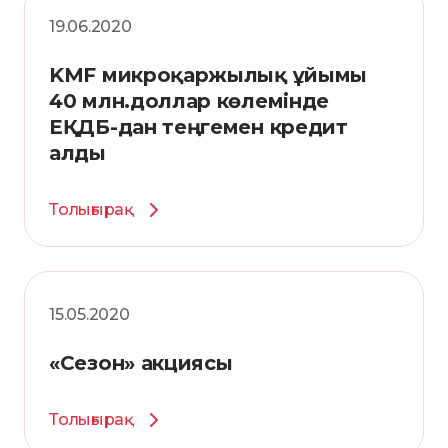
19.06.2020
KMF микроқаржылық ұйымы
40 млн.доллар көлемінде
ЕҚДБ-дан теңгемен кредит
алды
Толығырақ
15.05.2020
«Сезон» акциясы
Толығырақ