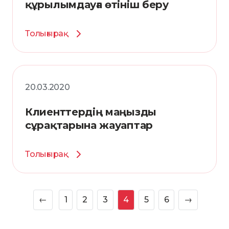
құрылымдауға өтініш беру
Толығырақ
20.03.2020
Клиенттердің маңызды
сұрақтарына жауаптар
Толығырақ
←
1
2
3
4
5
6
→