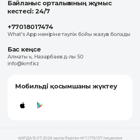
Байланыс орталығының жұмыс
кестесі: 24/7
+77018017474
What's App нөміріне тәулік бойы жазуға болады
Бас кеңсе
Алматы қ. Назарбаев д-лы 50
info@kmf.kz
Мобильді қосымшаны жүктеу
ҚНРДА 15.07.2026 жылы берген № 1.1.719.137 лицензия