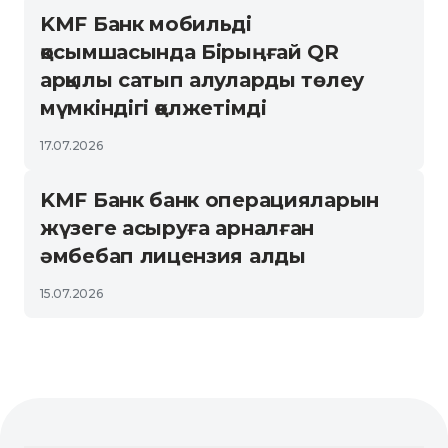
KMF Банк мобильді
қосымшасында Бірыңғай QR
арқылы сатып алуларды төлеу
мүмкіндігі қолжетімді
17.07.2026
KMF Банк банк операцияларын
жүзеге асыруға арналған
әмбебап лицензия алды
15.07.2026