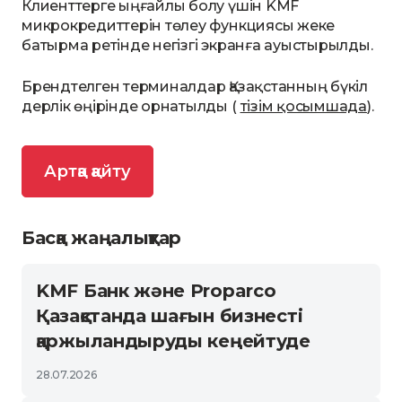
Клиенттерге ыңғайлы болу үшін KMF
микрокредиттерін төлеу функциясы жеке
батырма ретінде негізгі экранға ауыстырылды.
Брендтелген терминалдар Қазақстанның бүкіл
дерлік өңірінде орнатылды (
тізім қосымшада
).
Артқа қайту
Басқа жаңалықтар
KMF Банк және Proparco
Қазақстанда шағын бизнесті
қаржыландыруды кеңейтуде
28.07.2026