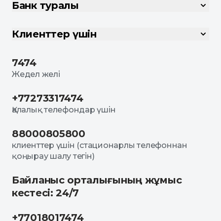
Банк туралы
Клиенттер үшін
7474
Жедел желі
+77273317474
Қалалық телефондар үшін
88000805800
клиенттер үшін (стационарлы телефоннан
қоңырау шалу тегін)
Байланыс орталығының жұмыс
кестесі: 24/7
+77018017474