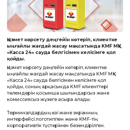
Қызмет көрсету деңгейін көтеріп, клиентке
ыңғайлы жағдай жасау мақсатында KMF МҚҰ
«Касса 24» сауда белгісімен келісімге қол
қойды.
Қызмет көрсету деңгейін көтеріп, клиентке
ыңғайлы жағдай жасау мақсатында KMF МҚҰ
«Касса 24» сауда белгісімен келісімге қол
қойды, соның арқасында KMF клиенттері
төлемдерін қосымша шығындарсыз және
комиссиясыз жүзеге асыра алады.
Терминалдардың өзі және экранның
интерфейсі логотиппен және KMF-тің
корпоративтік түстерімен безендірілген.