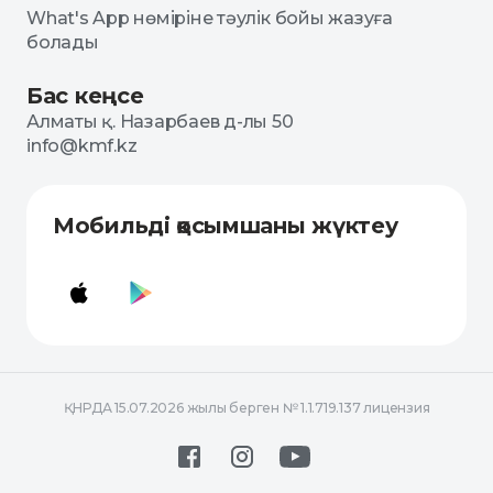
What's App нөміріне тәулік бойы жазуға
болады
Бас кеңсе
Алматы қ. Назарбаев д-лы 50
info@kmf.kz
Мобильді қосымшаны жүктеу
ҚНРДА 15.07.2026 жылы берген № 1.1.719.137 лицензия