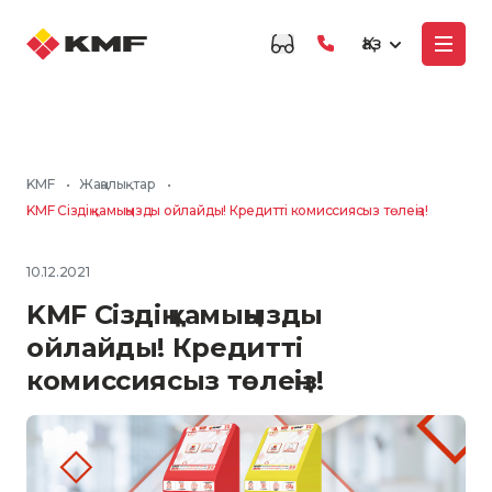
Қаз
KMF
•
Жаңалықтар
•
KMF Сіздің қамыңызды ойлайды! Кредитті комиссиясыз төлеңіз!
10.12.2021
KMF Сіздің қамыңызды
ойлайды! Кредитті
комиссиясыз төлеңіз!