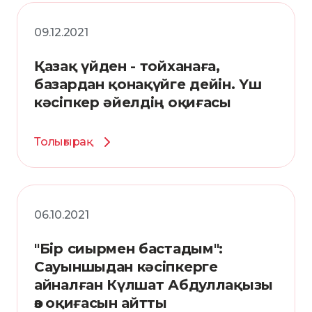
09.12.2021
Қазақ үйден - тойханаға,
базардан қонақүйге дейін. Үш
кәсіпкер әйелдің оқиғасы
Толығырақ
06.10.2021
"Бір сиырмен бастадым":
Сауыншыдан кәсіпкерге
айналған Күлшат Абдуллақызы
өз оқиғасын айтты