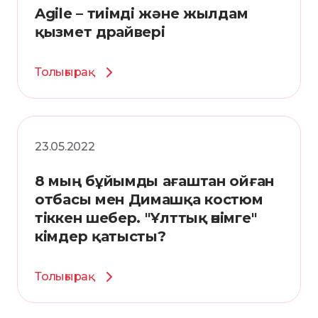
Agile – тиімді және жылдам
қызмет драйвері
Толығырақ
23.05.2022
8 мың бұйымды ағаштан ойған
отбасы мен Димашқа костюм
тіккен шебер. "Ұлттық өнімге"
кімдер қатысты?
Толығырақ