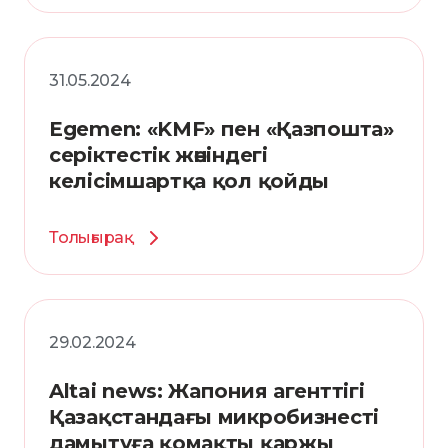
31.05.2024
Egemen: «KMF» пен «Қазпошта»
серіктестік жөніндегі
келісімшартқа қол қойды
Толығырақ
29.02.2024
Altai news: Жапония агенттігі
Қазақстандағы микробизнесті
дамытуға қомақты қаржы