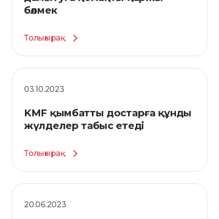
бөлмек
Толығырақ
03.10.2023
KMF қымбатты достарға құнды
жүлделер табыс етеді
Толығырақ
20.06.2023