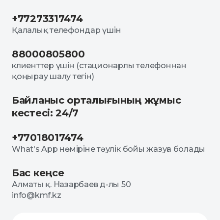
+77273317474
Қалалық телефондар үшін
88000805800
клиенттер үшін (стационарлы телефоннан
қоңырау шалу тегін)
Байланыс орталығының жұмыс
кестесі: 24/7
+77018017474
What's App нөміріне тәулік бойы жазуға болады
Бас кеңсе
Алматы қ. Назарбаев д-лы 50
info@kmf.kz