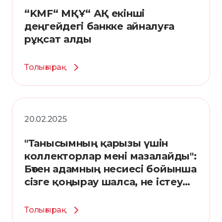
“KMF“ МҚҰ“ АҚ екінші
деңгейдегі банкке айналуға
рұқсат алды
Толығырақ
20.02.2025
"Танысымның қарызы үшін
коллекторлар мені мазалайды":
Бөтен адамның несиесі бойынша
сізге қоңырау шалса, не істеу
керек?
Толығырақ