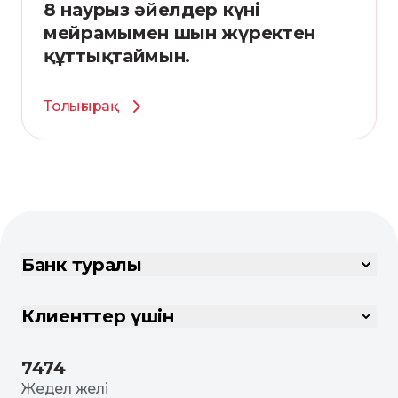
8 наурыз әйелдер күні
мейрамымен шын жүректен
құттықтаймын.
Толығырақ
Банк туралы
Клиенттер үшін
7474
Жедел желі