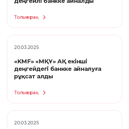
деңгейлі банкке айналды
Толығырақ
20.03.2025
«KMF» «МҚҰ» АҚ екінші
деңгейдегі банкке айналуға
рұқсат алды
Толығырақ
20.03.2025