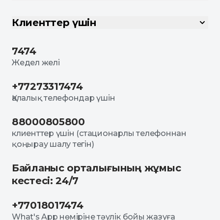
Клиенттер үшін
7474
Жедел желі
+77273317474
Қалалық телефондар үшін
88000805800
клиенттер үшін (стационарлы телефоннан
қоңырау шалу тегін)
Байланыс орталығының жұмыс
кестесі: 24/7
+77018017474
What's App нөміріне тәулік бойы жазуға