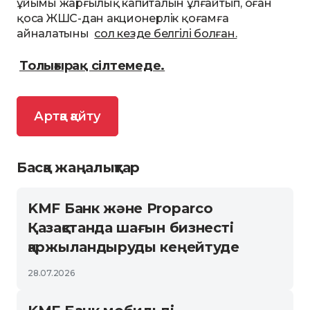
ұйымы жарғылық капиталын ұлғайтып, оған
қоса ЖШС-дан акционерлік қоғамға
айналатыны
сол кезде белгілі болған.
Толығырақ сілтемеде.
Артқа қайту
Басқа жаңалықтар
KMF Банк және Proparco
Қазақстанда шағын бизнесті
қаржыландыруды кеңейтуде
28.07.2026