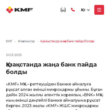
Қаз
KMF
•
Жаңалықтар
•
Қазақстанда жаңа банк пайда болды
21.03.2025
Қазақстанда жаңа банк пайда
болды
«KMF» МҚҰ – реттеушіден банкке айналуға
рұқсат алған екінші микроқаржы ұйымы. Бұған
дейін 2024 жылғы агенттік кореялық «BNK» МҚҰ-
ның екінші деңгейлі банкке айналуына рұқсат
берген. 2023 жылы «KMF» ЖШС микроқаржы