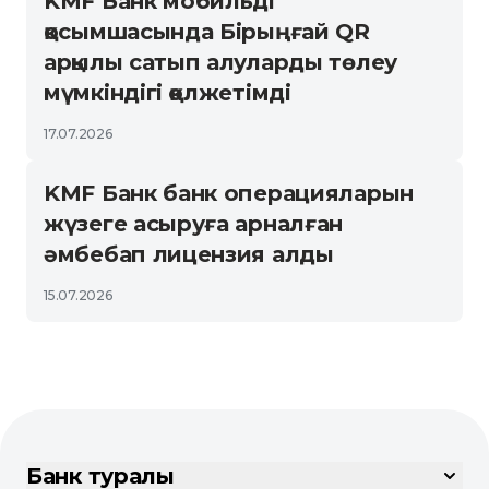
KMF Банк мобильді
қосымшасында Бірыңғай QR
арқылы сатып алуларды төлеу
мүмкіндігі қолжетімді
17.07.2026
KMF Банк банк операцияларын
жүзеге асыруға арналған
әмбебап лицензия алды
15.07.2026
Банк туралы