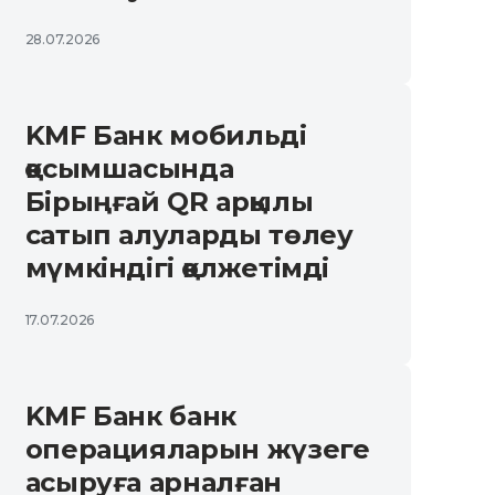
28.07.2026
KMF Банк мобильді
қосымшасында
Бірыңғай QR арқылы
сатып алуларды төлеу
мүмкіндігі қолжетімді
17.07.2026
KMF Банк банк
операцияларын жүзеге
асыруға арналған