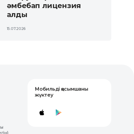
әмбебап лицензия
алды
15.07.2026
Мобильді қосымшаны
жүктеу
лы
гін)