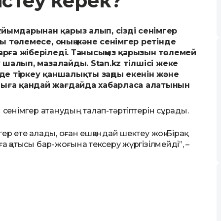
істеу керек?
йымдарынан қарыз алып, сізді сенімгер
лы төлемесе, оның және сенімгер ретінде
арға жіберіледі. Танысыңыз қарызын төлемей
 шалып, мазалайды. Stan.kz тілшісі жеке
нде тіркеу қаншалықты заңды екенін және
шыға қандай жағдайда хабарласа алатынын
 сенімгер атанудың талап-тәртіптерін сұрады.
р ете алады, оған ешқандай шектеу жоқ. Бірақ
а қатысы бар-жоғына тексеру жүргізілмейді”, –