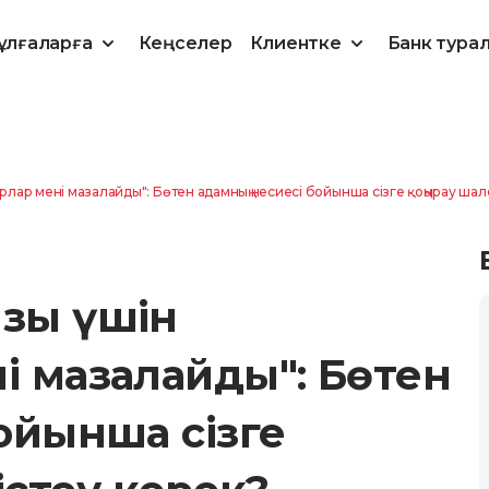
ұлғаларға
Кеңселер
Клиентке
Банк тура
лар мені мазалайды": Бөтен адамның несиесі бойынша сізге қоңырау шалс
ызы үшін
і мазалайды": Бөтен
ойынша сізге