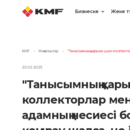
Бизнеске
Жеке т
KMF
•
Жаңалықтар
•
"Танысымның қарызы үшін коллектор
20.02.2025
"Танысымның қар
коллекторлар мен
адамның несиесі б