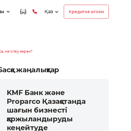
лы
Қаз
Кредитке өтінім
а, не істеу керек?
Басқа жаңалықтар
KMF Банк және
Proparco Қазақстанда
шағын бизнесті
қаржыландыруды
кеңейтуде