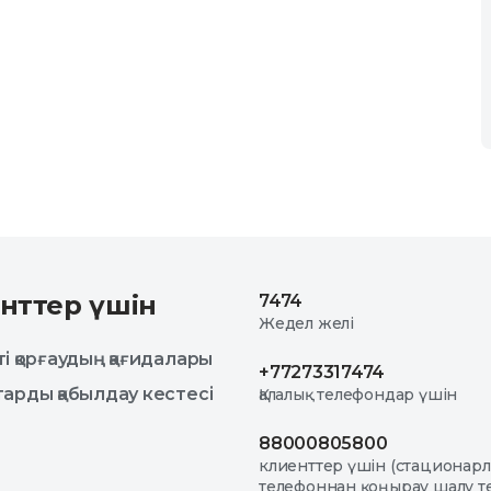
нттер үшін
7474
Жедел желі
і қорғаудың қағидалары
+77273317474
арды қабылдау кестесі
Қалалық телефондар үшін
88000805800
клиенттер үшін (стационар
телефоннан қоңырау шалу те