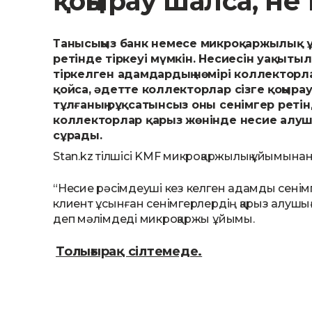
қоңырау шалса, не 
Танысыңыз банк немесе микроқаржылық ұ
ретінде тіркеуі мүмкін. Несиесін уақыты
тіркелген адамдардың нөмірі коллекторл
қойса, әдетте коллекторлар сізге қоңырау
тұлғаның рұқсатынсыз оны сенімгер реті
коллекторлар қарыз жөнінде несие алу
сұрады.
Stan.kz тілшісі KMF микроқаржылық ұйымынан
“Несие рәсімдеуші кез келген адамды сенімге
клиент ұсынған сенімгерлердің қарыз алушығ
деп мәлімдеді микроқаржы ұйымы.
Толығырақ сілтемеде.