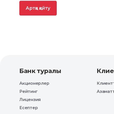
Артқа қайту
Банк туралы
Клие
Акционерлер
Клиентт
Рейтинг
Азаматт
Лицензия
Есептер