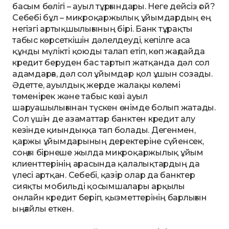
басым бөлігі – ауыл тұрғындары. Неге дейсіз ғой?
Себебі бұл – микроқаржылық ұйымдардың ең
негізгі артықшылығының бірі. Банк тұрақты
табыс көрсеткішін дәлелдеуді, кепілге аса
құнды мүлікті қоюды талап етіп, көп жағдайда
кредит беруден бас тартып жатқанда дәл сол
адамдарға, дәл сол ұйымдар қол ұшын созады.
Әдетте, ауылдық жерде жалақы көлемі
төменірек және табыс көзі ауыл
шаруашылығынан түскен өнімде болып жатады.
Сол үшін де азаматтар банктен кредит алу
кезінде қиындыққа тап болады. Дегенмен,
қаржы ұйымдарының деректеріне сүйенсек,
соңғы бірнеше жылда микроқаржылық ұйым
клиенттерінің арасында қалалықтардың да
үлесі артқан. Себебі, қазір олар да банктер
сияқты мобильді қосымшалары арқылы
онлайн кредит беріп, қызметтерінің барлығын
ыңғайлы еткен.