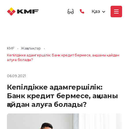
Қаз
KMF
•
Жаңалықтар
•
Кепілдікке адамгершілік: Банк кредит бермесе, ақшаны қайдан
алуға болады?
06.09.2021
Кепілдікке адамгершілік:
Банк кредит бермесе, ақшаны
қайдан алуға болады?