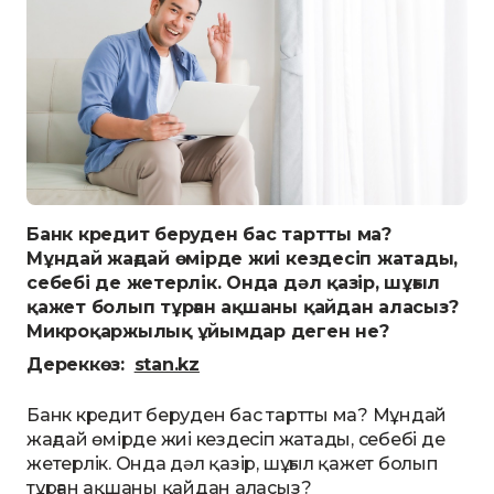
Банк кредит беруден бас тартты ма?
Мұндай жағдай өмірде жиі кездесіп жатады,
себебі де жетерлік. Онда дәл қазір, шұғыл
қажет болып тұрған ақшаны қайдан аласыз?
Микроқаржылық ұйымдар деген не?
Дереккөз:
stan.kz
Банк кредит беруден бас тартты ма? Мұндай
жағдай өмірде жиі кездесіп жатады, себебі де
жетерлік. Онда дәл қазір, шұғыл қажет болып
тұрған ақшаны қайдан аласыз?