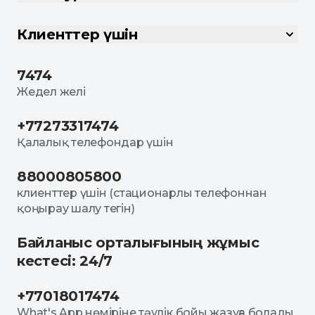
Клиенттер үшін
7474
Жедел желі
+77273317474
Қалалық телефондар үшін
88000805800
клиенттер үшін (стационарлы телефоннан
қоңырау шалу тегін)
Байланыс орталығының жұмыс
кестесі: 24/7
+77018017474
What's App нөміріне тәулік бойы жазуға болады