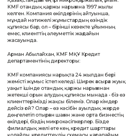
Қазақстандағы ең ірі микроқаржылық ұйым.
KMF отандық қаржы нарығына 1997 жылы
келген. Компания өкілдерінің айтуынша,
мұндай нәтижелі жұмыстардың өзіндік
құпиясы бар, ол – бірінші кезекте ұйымның
емес, клиенттің әлеуметтік жағдайын
жасауында.
Арман Абылайхан, KMF МҚҰ Кредит
департаментінің директоры:
KMF компаниясы нарықта 24 жылдан бері
жемісті жұмыс істеп келеді. Ширек ғасырға жуық
уақыт ішінде отандық қаржы нарығынан
жетекші орын алудың құпиясы мынада - біз өз
клиенттерімізді жақсы білеміз. Олар кімдер
дейсіз ғой? Олар – өз кәсібін ауылдық жерде
дөңгелетіп отырған шағын және орта бизнестің
өкілдері, біздің микрокәсіпкерлер. Бізде
филиалдық желі өте кең, кредит шарттары
қолайлы, кредиттеудің схемасы қарапайым