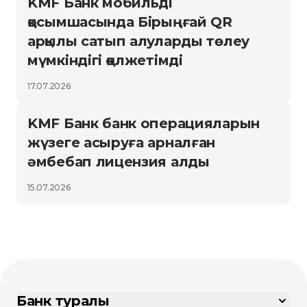
KMF Банк мобильді
қосымшасында Бірыңғай QR
арқылы сатып алуларды төлеу
мүмкіндігі қолжетімді
17.07.2026
KMF Банк банк операцияларын
жүзеге асыруға арналған
әмбебап лицензия алды
15.07.2026
Банк туралы