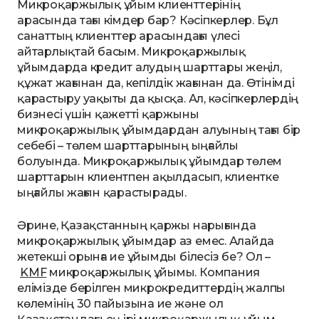
Микроқаржылық ұйым клиенттерінің
арасында тағы кімдер бар? Кәсіпкерлер. Бұл
санаттың клиенттер арасындағы үлесі
айтарлықтай басым. Микроқаржылық
ұйымдарда кредит алудың шарттары жеңіл,
құжат жағынан да, кепілдік жағынан да. Өтінімді
қарастыру уақыты да қысқа. Ал, кәсіпкерлердің
бизнесі үшін қажетті қаржыны
микроқаржылық ұйымдардан алуының тағы бір
себебі – төлем шарттарының ыңғайлы
болуында. Микроқаржылық ұйымдар төлем
шарттарын клиентпен ақылдасып, клиентке
ыңғайлы жағын қарастырады.
Әрине, Қазақстанның қаржы нарығында
микроқаржылық ұйымдар аз емес. Алайда
жетекші орынға ие ұйымды білесіз бе? Ол –
KMF
микроқаржылық ұйымы. Компания
елімізде берілген микрокредиттердің жалпы
көлемінің 30 пайызына ие және ол