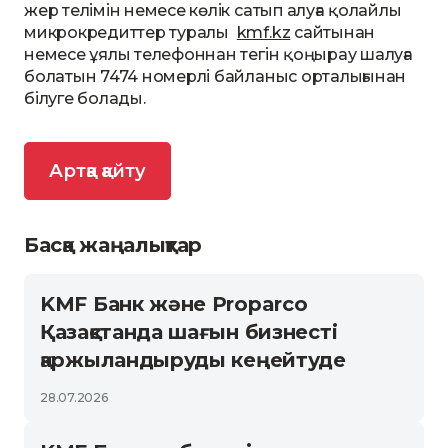
жер телімін немесе көлік сатып алуға қолайлы
микрокредиттер туралы
kmf.kz
сайтынан
немесе ұялы телефоннан тегін қоңырау шалуға
болатын 7474 номерлі байланыс орталығынан
білуге болады.
Артқа қайту
Басқа жаңалықтар
KMF Банк және Proparco
Қазақстанда шағын бизнесті
қаржыландыруды кеңейтуде
28.07.2026