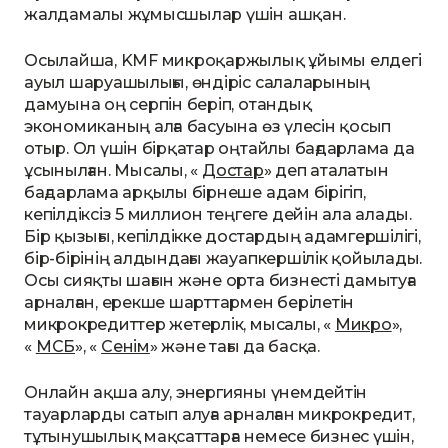
жалдамалы жұмысшылар үшін ашқан.
Осылайша, KMF микроқаржылық ұйымы елдегі
ауыл шаруашылығы, өндіріс салаларының
дамуына оң серпін беріп, отандық
экономиканың алға басуына өз үлесін қосып
отыр. Ол үшін бірқатар оңтайлы бағдарлама да
ұсынылған. Мысалы, «
Достар
» деп аталатын
бағдарлама арқылы бірнеше адам бірігіп,
кепілдіксіз 5 миллион теңгеге дейін ала алады.
Бір қызығы, кепілдікке достардың адамгершілігі,
бір-бірінің алдындағы жауапкершілік қойылады.
Осы сияқты шағын және орта бизнесті дамытуға
арналған, ерекше шарттармен берілетін
микрокредиттер жетерлік, мысалы, «
Микро
»,
«
МСБ
», «
Сенім
» және тағы да басқа.
Онлайн ақша алу, энергияны үнемдейтін
тауарларды сатып алуға арналған микрокредит,
тұтынушылық мақсаттарға немесе бизнес үшін,