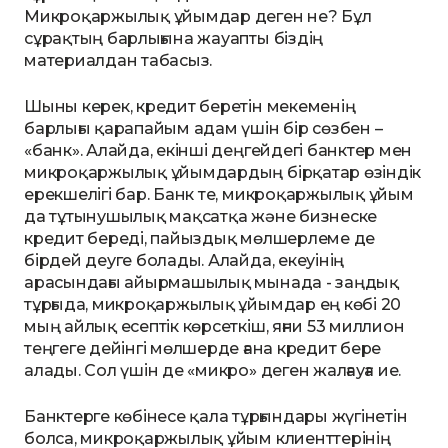
Микроқаржылық ұйымдар деген не? Бұл
сұрақтың барлығына жауапты біздің
материалдан табасыз.
Шыны керек, кредит беретін мекеменің
барлығы қарапайым адам үшін бір сөзбен –
«банк». Алайда, екінші деңгейдегі банктер мен
микроқаржылық ұйымдардың бірқатар өзіндік
ерекшелігі бар. Банк те, микроқаржылық ұйым
да тұтынушылық мақсатқа және бизнеске
кредит береді, пайыздық мөлшерлеме де
бірдей деуге болады. Алайда, екеуінің
арасындағы айырмашылық мынада - заңдық
тұрғыда, микроқаржылық ұйымдар ең көбі 20
мың айлық есептік көрсеткіш, яғни 53 миллион
теңгеге дейінгі мөлшерде ғана кредит бере
алады. Сол үшін де «микро» деген жалғауға ие.
Банктерге көбінесе қала тұрғындары жүгінетін
болса, микроқаржылық ұйым клиенттерінің