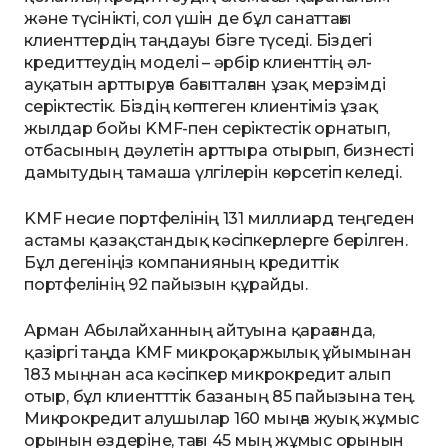
және түсінікті, сол үшін де бұл санаттағы
клиенттердің таңдауы бізге түседі. Біздегі
кредиттеудің моделі – әрбір клиенттің әл-
ауқатын арттыруға бағытталған ұзақ мерзімді
серіктестік. Біздің көптеген клиентіміз ұзақ
жылдар бойы KMF-пен серіктестік орнатып,
отбасының дәулетін арттыра отырып, бизнесті
дамытудың тамаша үлгілерін көрсетіп келеді.
KMF несие портфелінің 131 миллиард теңгеден
астамы қазақстандық кәсіпкерлерге берілген.
Бұл дегеніңіз компанияның кредиттік
портфелінің 92 пайызын құрайды.
Арман Абылайханның айтуына қарағанда,
қазіргі таңда KMF микроқаржылық ұйымынан
183 мыңнан аса кәсіпкер микрокредит алып
отыр, бұл клиентттік базаның 85 пайызына тең.
Микрокредит алушылар 160 мыңға жуық жұмыс
орынын өздеріне, тағы 45 мың жұмыс орынын