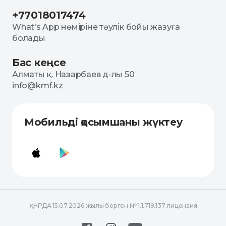
+77018017474
What's App нөміріне тәулік бойы жазуға
болады
Бас кеңсе
Алматы қ. Назарбаев д-лы 50
info@kmf.kz
Мобильді қосымшаны жүктеу
ҚНРДА 15.07.2026 жылы берген № 1.1.719.137 лицензия