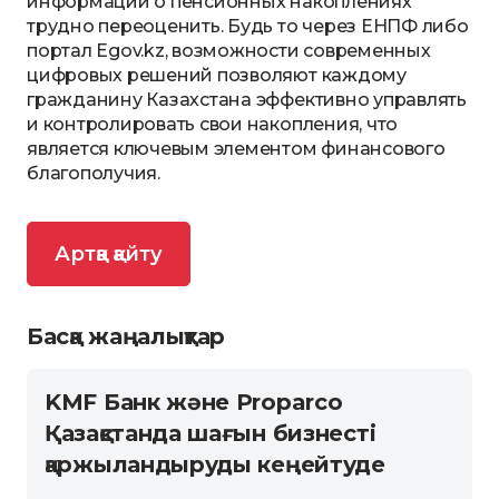
информации о пенсионных накоплениях
трудно переоценить. Будь то через ЕНПФ либо
портал Egov.kz, возможности современных
цифровых решений позволяют каждому
гражданину Казахстана эффективно управлять
и контролировать свои накопления, что
является ключевым элементом финансового
благополучия.
Артқа қайту
Басқа жаңалықтар
KMF Банк және Proparco
Қазақстанда шағын бизнесті
қаржыландыруды кеңейтуде