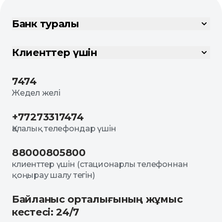
Банк туралы
Клиенттер үшін
7474
Жедел желі
+77273317474
Қалалық телефондар үшін
88000805800
клиенттер үшін (стационарлы телефоннан
қоңырау шалу тегін)
Байланыс орталығының жұмыс
кестесі: 24/7