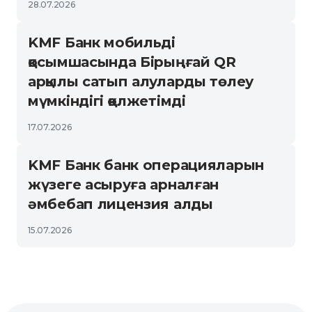
28.07.2026
KMF Банк мобильді
қосымшасында Бірыңғай QR
арқылы сатып алуларды төлеу
мүмкіндігі қолжетімді
17.07.2026
KMF Банк банк операцияларын
жүзеге асыруға арналған
әмбебап лицензия алды
15.07.2026