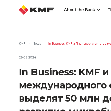
About the Bank
F
KMF
•
News
•
In Business: KMF и Японское агентство
29.02.2024
In Business: KMF 
международного 
выделят 50 млн д