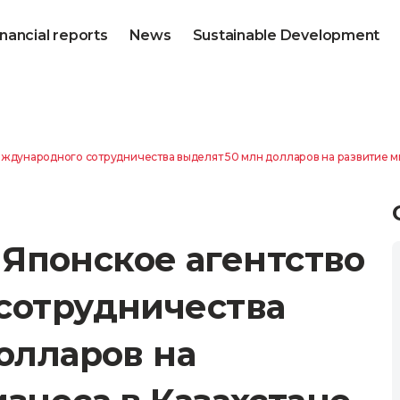
inancial reports
News
Sustainable Development
 международного сотрудничества выделят 50 млн долларов на развитие 
и Японское агентство
сотрудничества
олларов на