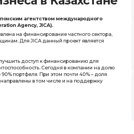
знеса в Казахстане
 Японским агентством международного
ation Agency, JICA).
авлена на финансирование частного сектора,
инам. Для JICA данный проект является
улучшить доступ к финансированию для
ентоспособность. Сегодня в компании на долю
 90% портфеля. При этом почти 40% – доля
т направлены в том числе и на поддержку