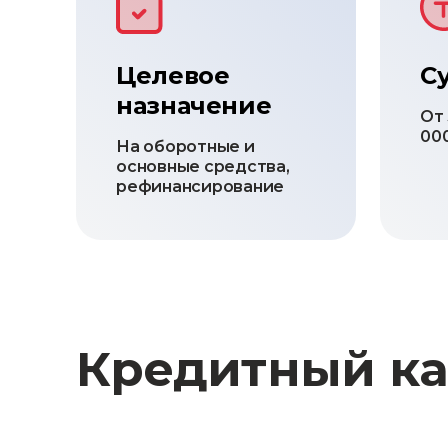
Целевое
С
назначение
От 
000
На оборотные и
основные средства,
рефинансирование
Кредитный ка