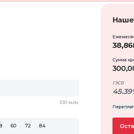
Наше
Ежемесяч
38,86
Сумма кр
300,0
ГЭСВ
45.39
100 млн.
Переплат
8
60
72
84
Оста