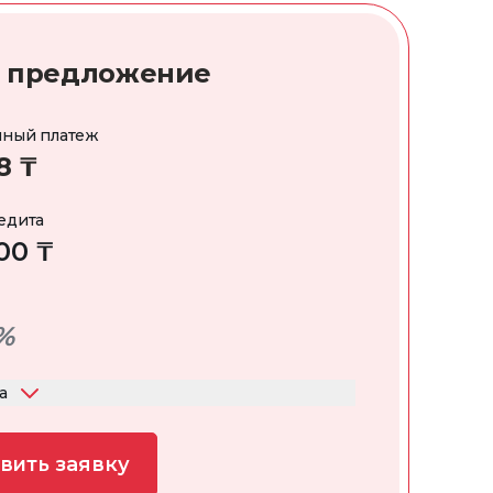
 предложение
ный платеж
8 ₸
едита
00 ₸
%
а
вить заявку