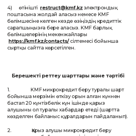
4) өтінішті
restruct@kmf.kz
электрондық
поштасына жолдай аласыз немесе KMF
бөлімшесіне келген кезде өзіңіздің кредиттік
сарапшыңызға бере аласыз. KMF барлық
бөлімшелерінің мекенжайлары
https://kmf.kz/contacts/
сілтемесі бойынша
сыртқы сайтта көрсетілген.
Берешекті реттеу шарттары және тәртібі
1. KMF микрокредит беру туралы шарт
бойынша мерзімін өткізу орын алған күннен
бастап 20 күнтізбелік күн ішінде қарыз
алушыны ол туралы хабардар етеді (шартта
көзделген байланыс құралдарын пайдаланып).
2. Қарыз алушы микрокредит беру