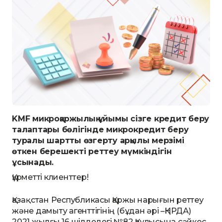
KMF микроқаржылық ұйымы сізге кредит беру
талаптары бөлігінде микрокредит беру
туралы шартты өзгерту арқылы мерзімі
өткен берешекті реттеу мүмкіндігін
ұсынады.
Құрметті клиенттер!
Қазақстан Республикасы Қаржы нарығын реттеу
және дамыту агенттігінің (бұдан әрі –ҚНРДА)
2021 жылғы 16 шілдедегі №82 Қаулысына сәйкес