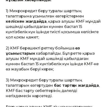
1)
Микрокредит беру туралы шарттың
талаптарына ұсынылған өзгерістермен
келіскен жағдайда
, қарыз алушы KMF мұндай
шешімді қабылдаған күннен бастап 15
күнтізбелік күн ішінде тиісті қосымша келісімге
қол қоюы қажет;
2) KMF берешекті реттеу бойынша
өз
ұсыныстарын
хабарлайды. Бұл ретте қарыз
алушы KMF мұндай шешімді қабылдаған
күннен бастап 15 күнтізбелік күн ішінде KMF-ке
өз жауабын беруі керек;
3) Микрокредит беру туралы шарттың
талаптарын
өзгертуден
бас тартқан жағдайда
,
KMF бас тарту себептерінің дәлелді
негіздемесін көрсетеді.
Егер қарыз алушы
KMF-
тің ұсыныстарымен