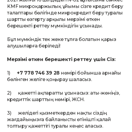
KMF микроқаржылық ұйымы сізге кредит беру
талаптары бөлігінде микрокредит беру туралы
шартты өзгерту арқылы мерзімі өткен
берешекті реттеу мүмкіндігін ұсынады.
Бұл мүмкіндік тек жеке тұлға болатын қарыз
алушыларға беріледі!
Мерзімі өткен берешекті реттеу үшін Сіз:
1)
+7 778 746 39 28
нөмірі бойынша арнайы
бөлінген желіге қоңырау шаласыз.
2) қажетті ақпаратты ұсынасыз: аты-жөніңіз,
кредиттік шарттың нөмірі, ЖСН.
3) желідегі қызметкерден нақты сіздің
жағдайыңызға байланысты өтінішті қалай
толтыру қажеттігі туралы кеңес аласыз.