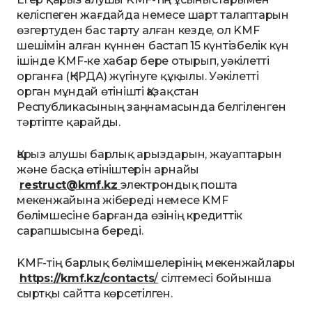
келіспеген жағдайда немесе шарт талаптарын
өзгертуден бас тарту алған кезде, ол
KMF
шешімін алған күннен бастап 15 күнтізбелік күн
ішінде
KMF-ке
хабар бере отырып, уәкілетті
органға (ҚНРДА) жүгінуге құқылы. Уәкілетті
орган мұндай өтінішті Қазақстан
Республикасының заңнамасында белгіленген
тәртіпте қарайды.
Қарыз алушы барлық арыздарын, жауаптарын
және басқа өтініштерін арнайы
restruct@kmf.kz
электрондық пошта
мекенжайына жібереді немесе
KMF
бөлімшесіне барғанда өзінің кредиттік
сарапшысына береді.
KMF-тің барлық бөлімшелерінің мекенжайлары
https://kmf.kz/contacts
/
сілтемесі бойынша
сыртқы сайтта көрсетілген.