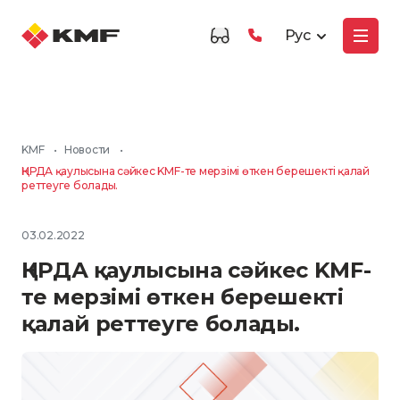
Рус
KMF
•
Новости
•
ҚНРДА қаулысына сәйкес KMF-те мерзімі өткен берешекті қалай
реттеуге болады.
03.02.2022
ҚНРДА қаулысына сәйкес KMF-
те мерзімі өткен берешекті
қалай реттеуге болады.