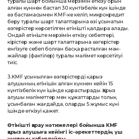
туралы шарт бойынша мерзімін өткізу орын
алған күннен бастап 30 күнтізбелік күн ішінде
өз бастамасымен KMF-ке келіп, микрокредит
беру туралы шарт талаптарына өзі ұсынатын
өзгерістер көрсетілген өтінішті қалдыра алады.
Ондай өтініште мерзімін өткізу себептері,
кірістер және шарт талаптарына өзгерістер
енгізуге себеп болған басқа расталған мән-
жайлар (фактілер) туралы мәлімет көрсетілуі
тиіс.
3.KMF ұсынылған өзгерістерді қарыз
алушының өтінішін алған күннен кейін 15
күнтізбелік күн ішінде қарастырады. Қарыз
алушы мәліметтер мен құжаттарды толық
ұсынбаған жағдайда, оларды 5 жұмыс күні
ішінде өткізуі қажет.
Өтінішті қарау нәтижелері бойынша KMF
қарыз алушыға кейінгі іс-әрекеттердің үш
нұсқасын хабарлайды.