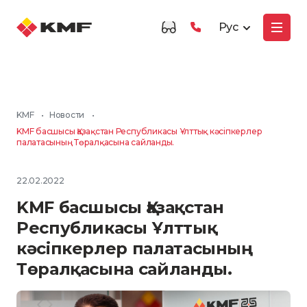
Рус
KMF
•
Новости
•
KMF басшысы Қазақстан Республикасы Ұлттық кәсіпкерлер
палатасының Төралқасына сайланды.
22.02.2022
KMF басшысы Қазақстан
Республикасы Ұлттық
кәсіпкерлер палатасының
Төралқасына сайланды.