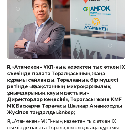
ҚР «Атамекен» ҰКП-ның кезектен тыс өткен IX
съезінде палата Төралқасының жаңа
құрамы сайланды. Төралқаның бір мүшесі
ретінде «Қазақстанның микроқаржылық
ұйымдарының қауымдастығы»
Директорлар кеңесінің Төрағасы және KMF
МҚҰ Басқарма Төрағасы Шалқар Аманқосұлы
Жүсіпов таңдалды.&nbsp;
ҚР «Атамекен» ҰКП-ның кезектен тыс өткен IX
съезінде палата Төралқасының жаңа құрамы