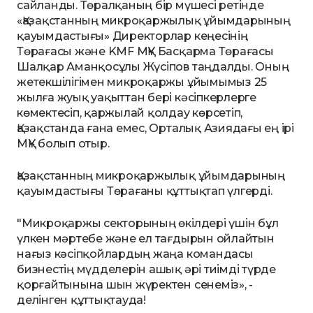
сайланды. Төралқаның бір мүшесі ретінде
«Қазақстанның микроқаржылық ұйымдарының
қауымдастығы» Директорлар кеңесінің
Төрағасы және KMF МҚҰ Басқарма Төрағасы
Шалқар Аманқосұлы Жүсіпов таңдалды. Оның
жетекшілігімен микроқаржы ұйымымыз 25
жылға жуық уақыттан бері кәсіпкерлерге
көмектесіп, қаржылай қолдау көрсетіп,
Қазақстанда ғана емес, Орталық Азиядағы ең ірі
МҚҰ болып отыр.
Қазақстанның микроқаржылық ұйымдарының
қауымдастығы Төрағаны құттықтап үлгерді.
"Микроқаржы секторының өкілдері үшін бұл
үлкен мәртебе және ел тағдырын ойлайтын
нағыз кәсіпқойлардың жаңа командасы
бизнестің мүдделерін ашық әрі тиімді түрде
қорғайтынына шын жүректен сенеміз», -
делінген құттықтауда!