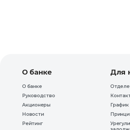
О банке
Для 
О банке
Отделе
Руководство
Контак
Акционеры
График
Новости
Принци
Рейтинг
Урегул
задолж