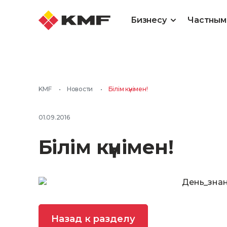
Бизнесу
Частным
KMF
•
Новости
•
Бiлім күнімен!
01.09.2016
Бiлім күнімен!
Назад к разделу