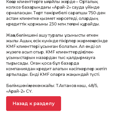
Кеңсе клиенттерге ыңғайлы жерде – Орталық
колхоз базарындағы «Арай-2» сауда үйінде
орналасқан. Төрт тәжірибелі сарапшы 750-ден
астам клиентке қызмет көрсетеді, олардың
кредиттік қоржыны 230 млн.теңгені құрайды.
Жаңа бөлімшені ашу туралы ұсынысты өткен
жылы Ашық есік күнінде пікірлер жәрмеңкесінде
KMF клиенттері ұсынған болатын. Ал енді ол
жүзеге асып отыр. KMF клиенттердің тілек-
ұсыныстарын назардан тыс қалдырмауға
тырысады. Оған қоса бұл базарда
компаниядан кредит алатын кәсіпкерлер жетіп
артылады. Енді KMF оларға жақындай түсті.
Бөлімшенің мекенжайы: Т.Ахтанов көш., 48/5,
«Арай-2» СҮ.
Назад к разделу