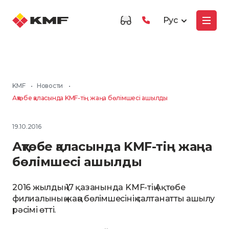
Рус
KMF
•
Новости
•
Ақтөбе қаласында KMF-тің жаңа бөлімшесі ашылды
19.10.2016
Ақтөбе қаласында KMF-тің жаңа
бөлімшесі ашылды
2016 жылдың 17 қазанында KMF-тің Ақтөбе
филиалының жаңа бөлімшесінің салтанатты ашылу
рәсімі өтті.