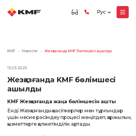
Рус
KMF
•
Новости
•
Жезқазғанда KMF бөлімшесі ашылды
13.03.2025
Жезқазғанда KMF бөлімшесі
ашылды
KMF Жезқазғанда жаңа бөлімшесін ашты
Енді Жезқазғандық кәсіпкерлер мен тұрғындар
үшін несие рәсімдеу процесі жеңілдеп, қаржылық
қызметтерге қолжетімділік артады.