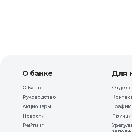
О банке
Для 
О банке
Отделе
Руководство
Контак
Акционеры
График
Новости
Принци
Рейтинг
Урегул
задолж