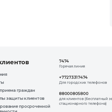
клиентов
7474
Горячая линия
ния
+77273317474
ты
Для городских телефонов
 приема граждан
88000805800
пы защиты клиентов
для клиентов (бесплатный з
стационарного телефона)
ирование просроченной
енности