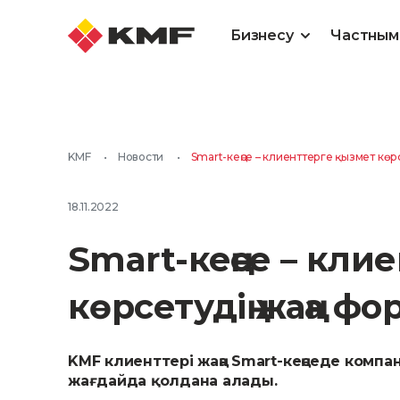
Бизнесу
Частным
KMF
•
Новости
•
Smart-кеңсе – клиенттерге қызмет көрс
18.11.2022
Smart-кеңсе – кли
көрсетудің жаңа ф
KMF клиенттері жаңа Smart-кеңседе комп
жағдайда қолдана алады.