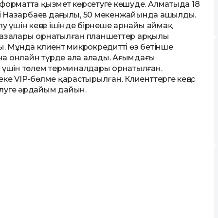
 форматта қызмет көрсетуге көшуде. Алматыда 18
есі Назарбаев даңғылы, 50 мекенжайында ашылды.
лу үшін кеңсе ішінде бірнеше арнайы аймақ
 базалары орнатылған планшеттер арқылы
ы. Мұнда клиент микрокредитті өз бетінше
ына онлайн түрде ала алады. Ағымдағы
р үшін төлем терминалдары орнатылған.
еке VIP-бөлме қарастырылған. Клиенттерге кеңес
елуге әрдайым дайын.