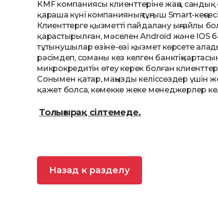
KMF компаниясы клиенттеріне жаңа, сандық
қараша күні компанияның тұңғыш Smart-кеңс
Клиенттерге қызметті пайдалану ыңғайлы бо
қарастырылған, мәселен Android және IOS
тұтынушылар өзіне-өзі қызмет көрсете алад
рәсімдеп, соманы кез келген банктің картас
микрокредитін өтеу керек болған клиентте
Сонымен қатар, маңызды келіссөздер үшін ж
қажет болса, көмекке жеке менеджерлер к
Толығырақ сілтемеде.
Назад к разделу