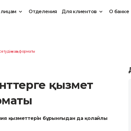
 лицам
Отделения
Для клиентов
О банке
етудің жаңа форматы
енттерге қызмет
орматы
ания қызметтерін бұрынғыдан да қолайлы