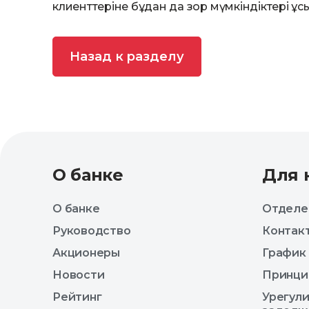
клиенттеріне бұдан да зор мүмкіндіктері ұ
Назад к разделу
О банке
Для 
О банке
Отделе
Руководство
Контак
Акционеры
График
Новости
Принци
Рейтинг
Урегул