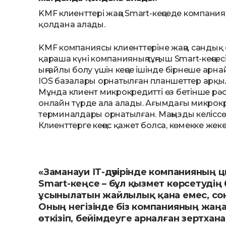
KMF клиенттері жаңа Smart-кеңседе компан
қолдана алады.
KMF компаниясы клиенттеріне жаңа, сандық
қараша күні компанияның тұңғыш Smart-кеңсе
ыңғайлы болу үшін кеңсе ішінде бірнеше ар
IOS базалары орнатылған планшеттер арқыл
Мұнда клиент микрокредитті өз бетінше рәсі
онлайн түрде ала алады. Ағымдағы микрокре
терминалдары орнатылған. Маңызды келіссө
Клиенттерге кеңес қажет болса, көмекке же
«Заманауи ІТ-дәуірінде компанияның
Smart-кеңсе – бұл қызмет көрсетудің 
ұсынылатын жайлылық қана емес, со
Оның негізінде біз компанияның жаңа
өткізіп, бейімдеуге арналған зертха