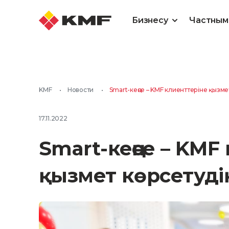
Бизнесу
Частным
KMF
•
Новости
•
Smart-кеңсе – KMF клиенттеріне қызме
17.11.2022
Smart-кеңсе – KMF
қызмет көрсетудің