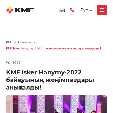
Рус
KMF
•
Новости
•
KMF Isker Hanymy-2022 байқауының жеңімпаздары анықталды!
14.11.2022
KMF Isker Hanymy-2022
байқауының жеңімпаздары
анықталды!