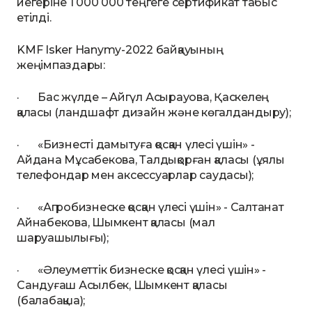
иегеріне 1 000 000 теңгеге сертификат табыс
етілді.
KMF Isker Hanymy-2022 байқауының
жеңімпаздары:
· Бас жүлде – Айгүл Асырауова, Қаскелең
қаласы (ландшафт дизайн және көгалдандыру);
· «Бизнесті дамытуға қосқан үлесі үшін» -
Айдана Мұсабекова, Талдықорған қаласы (ұялы
телефондар мен аксессуарлар саудасы);
· «Агробизнеске қосқан үлесі үшін» - Салтанат
Айнабекова, Шымкент қаласы (мал
шаруашылығы);
· «Әлеуметтік бизнеске қосқан үлесі үшін» -
Сандуғаш Асылбек, Шымкент қаласы
(балабақша);