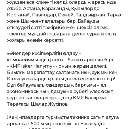
жүзден аса клиенті келді, олардың арасында
Ақтөбе, Астана, Қарағанды, Қызылорда,
Қостанай, Павлодар, Семей, Талдықорған, Тараз
және Шымкент қалалары бар. Байқауды
өткізудегі сәтті тәжірибе мен шексіз алғыс,
тілектер мұндай іс-шараға деген сұраныстың
жоғары екенін көрсетті.
«Әйелдер кәсіпкерлігін қолдау –
компаниямыздың негізгі бағыттарының бірі.
«KMF Isker Hanymy» - оның жарқын дәлелі.
Биылғы марапаттау салтанатының ауқымы кең.
Қатысушылардың саны да екі еселеніп отыр!
Бұл байқауға қатысқандардың барлығы – ел
экономикасының дамуына сүбелі үлес қосып
жүрген кәсіпкерлер», - деді KMF Басқарма
Төрағасы Шалқар Жүсіпов.
Жеңімпаздарға тұрмыстық техника сатып алуға
арналған 500 мың теңгелік, ал Бас жүлде