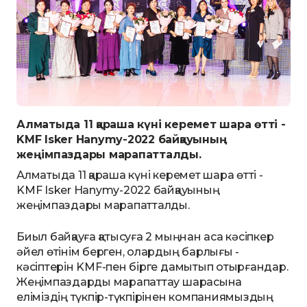
Алматыда 11 қараша күні керемет шара өтті -
KMF Isker Hanymy-2022 байқауының
жеңімпаздары марапатталды.
Алматыда 11 қараша күні керемет шара өтті -
KMF Isker Hanymy-2022 байқауының
жеңімпаздары марапатталды.
Биыл байқауға қатысуға 2 мыңнан аса кәсіпкер
әйел өтінім берген, олардың барлығы -
кәсіптерін KMF-пен бірге дамытып отырғандар.
Жеңімпаздарды марапаттау шарасына
еліміздің түкпір-түкпірінен компаниямыздың