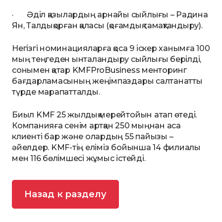
· Әділ қазылардың арнайы сыйлығы – Радина
Ян, Талдықорған қаласы (қоғамдық тамақтандыру).
Негізгі номинацияларға қоса 9 іскер ханымға 100
мың теңгеден ынталандыру сыйлығы берілді,
сонымен қатар KMFProBusiness менторинг
бағдарламасының жеңімпаздары салтанатты
түрде марапатталды.
Биыл KMF 25 жылдық мерейтойын атап өтеді.
Компанияға сенім артқан 250 мыңнан аса
клиенті бар және олардың 55 пайызы –
әйелдер. KMF-тің еліміз бойынша 14 филиалы
мен 116 бөлімшесі жұмыс істейді.
Назад к разделу