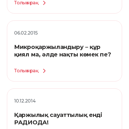
Толығырақ
06.02.2015
Микроқаржыландыру – құр
қиял ма, әлде нақты көмек пе?
Толығырақ
10.12.2014
Қаржылық сауаттылық енді
РАДИОДА!