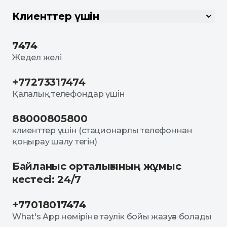
Клиенттер үшін
7474
Жедел желі
+77273317474
Қалалық телефондар үшін
88000805800
клиенттер үшін (стационарлы телефоннан
қоңырау шалу тегін)
Байланыс орталығының жұмыс
кестесі: 24/7
+77018017474
What's App нөміріне тәулік бойы жазуға болады