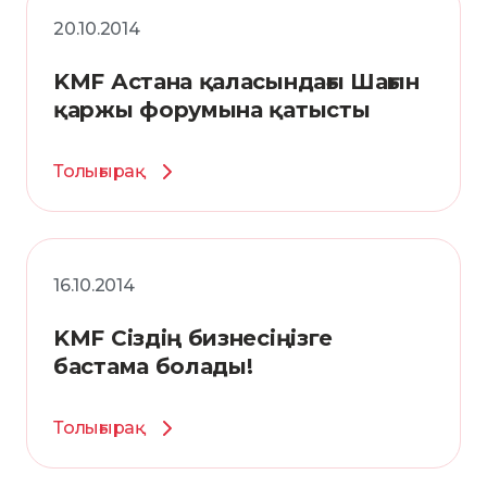
20.10.2014
KMF Астана қаласындағы Шағын
қаржы форумына қатысты
Толығырақ
16.10.2014
KMF Сіздің бизнесіңізге
бастама болады!
Толығырақ