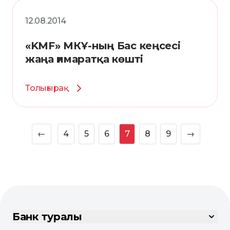
12.08.2014
«KMF» МКҰ-ның Бас кеңсесі
жаңа ғимаратқа көшті
Толығырақ
←
4
5
6
7
8
9
→
Банк туралы