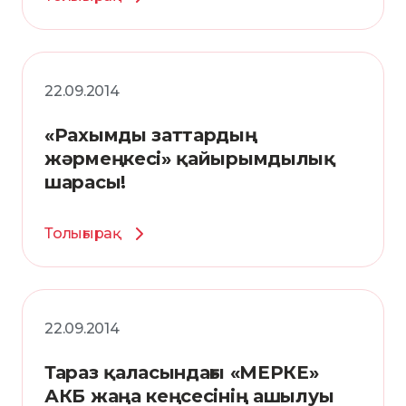
22.09.2014
«Рахымды заттардың
жәрмеңкесі» қайырымдылық
шарасы!
Толығырақ
22.09.2014
Тараз қаласындағы «МЕРКЕ»
АКБ жаңа кеңсесінің ашылуы