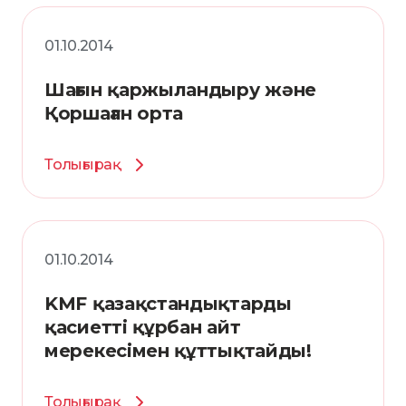
01.10.2014
Шағын қаржыландыру және
Қоршаған орта
Толығырақ
01.10.2014
KMF қазақстандықтарды
қасиетті құрбан айт
мерекесімен құттықтайды!
Толығырақ