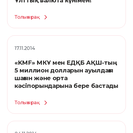
Ұлттық валюта күнімен!
Толығырақ
17.11.2014
«KMF» МКҰ мен ЕДҚБ АҚШ-тың
5 миллион долларын ауылдағы
шағын және орта
кәсіпорындарына бере бастады
Толығырақ