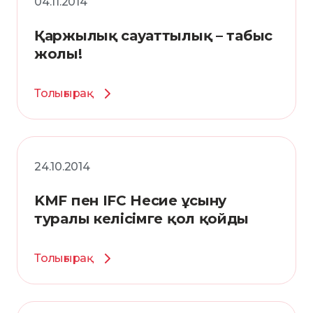
04.11.2014
Қаржылық сауаттылық – табыс
жолы!
Толығырақ
24.10.2014
KMF пен IFC Несие ұсыну
туралы келісімге қол қойды
Толығырақ