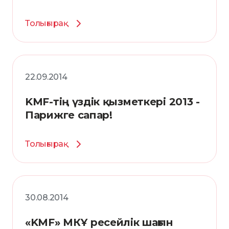
Толығырақ
22.09.2014
KMF-тің үздік қызметкері 2013 -
Парижге сапар!
Толығырақ
30.08.2014
«KMF» МКҰ ресейлік шағын