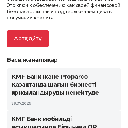
Это ключ к обеспечению как своей финансовой
безопасности, так и поддержке заемщика в
получении кредита.
Артқа қайту
Басқа жаңалықтар
KMF Банк және Proparco
Қазақстанда шағын бизнесті
қаржыландыруды кеңейтуде
28.07.2026
KMF Банк мобильді
қосымшасында Бірыңғай QR