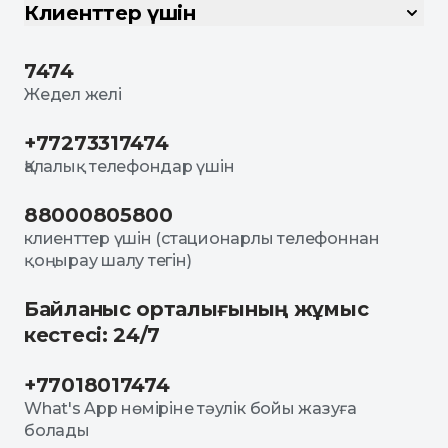
Клиенттер үшін
7474
Жедел желі
+77273317474
Қалалық телефондар үшін
88000805800
клиенттер үшін (стационарлы телефоннан
қоңырау шалу тегін)
Байланыс орталығының жұмыс
кестесі: 24/7
+77018017474
What's App нөміріне тәулік бойы жазуға
болады