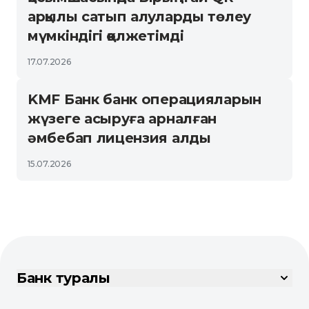
арқылы сатып алуларды төлеу
мүмкіндігі қолжетімді
17.07.2026
KMF Банк банк операцияларын
жүзеге асыруға арналған
әмбебап лицензия алды
15.07.2026
Банк туралы