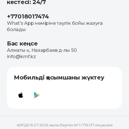
кестесі: 24/7
+77018017474
What's App нөміріне тәулік бойы жазуға
болады
Бас кеңсе
Алматы қ. Назарбаев д-лы 50
info@kmf.kz
Мобильді қосымшаны жүктеу
ҚНРДА 15.07.2026 жылы берген № 1.1.719.137 лицензия