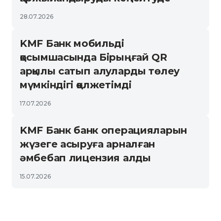
28.07.2026
KMF Банк мобильді
қосымшасында Бірыңғай QR
арқылы сатып алуларды төлеу
мүмкіндігі қолжетімді
17.07.2026
KMF Банк банк операцияларын
жүзеге асыруға арналған
әмбебап лицензия алды
15.07.2026