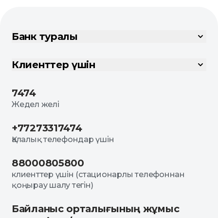
Банк туралы
Клиенттер үшін
7474
Жедел желі
+77273317474
Қалалық телефондар үшін
88000805800
клиенттер үшін (стационарлы телефоннан
қоңырау шалу тегін)
Байланыс орталығының жұмыс