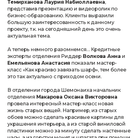
Темирханова Лаурия Набиоллаевна
,
представив презентацию и видеоролик по
бизнес-образованию. Клиенты выразили
большую заинтересованность к данному
проекту, т.к. на сегодняшний день это очень
актуальная тема.
А теперь немного разомнемся… Кредитные
эксперты отделения Риддер
Волкова Анна
и
Емельянова Анастасия
показали мастер-
класс «Как красиво завязать шарф», тем более
это так актуально с приходом осени.
В отделении города Шемонаиха начальник
отделения
Макарова Оксана Викторовна
провела интересный мастер-класс новая
жизнь старых вещей. Например, из старых
обоев можно сделать красивые картины для
украшения интерьера, а из старой виниловой
пластинки можно за минуту сделать настенные
часы, а из горстки монет и шпагата при помощи