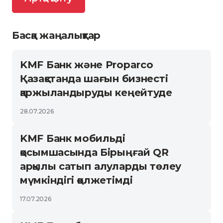
Басқа жаңалықтар
KMF Банк және Proparco
Қазақстанда шағын бизнесті
қаржыландыруды кеңейтуде
28.07.2026
KMF Банк мобильді
қосымшасында Бірыңғай QR
арқылы сатып алуларды төлеу
мүмкіндігі қолжетімді
17.07.2026