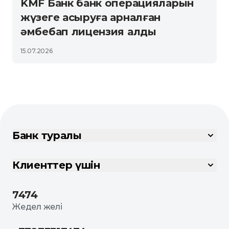
KMF Банк банк операцияларын
жүзеге асыруға арналған
әмбебап лицензия алды
15.07.2026
Банк туралы
Клиенттер үшін
7474
Жедел желі