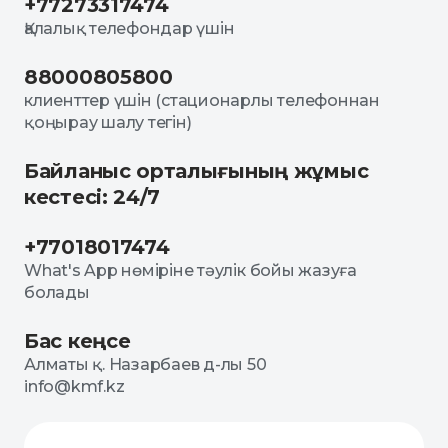
+77273317474
Қалалық телефондар үшін
88000805800
клиенттер үшін (стационарлы телефоннан
қоңырау шалу тегін)
Байланыс орталығының жұмыс
кестесі: 24/7
+77018017474
What's App нөміріне тәулік бойы жазуға
болады
Бас кеңсе
Алматы қ. Назарбаев д-лы 50
info@kmf.kz