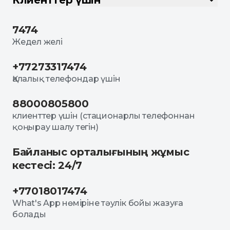
Клиенттер үшін
7474
Жедел желі
+77273317474
Қалалық телефондар үшін
88000805800
клиенттер үшін (стационарлы телефоннан
қоңырау шалу тегін)
Байланыс орталығының жұмыс
кестесі: 24/7
+77018017474
What's App нөміріне тәулік бойы жазуға
болады