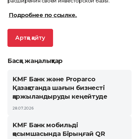
расширения своей инвесторской базы.
Подробнее по ссылке.
Артқа қайту
Басқа жаңалықтар
KMF Банк және Proparco
Қазақстанда шағын бизнесті
қаржыландыруды кеңейтуде
28.07.2026
KMF Банк мобильді
қосымшасында Бірыңғай QR