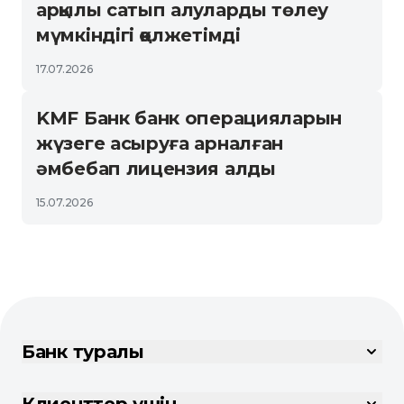
арқылы сатып алуларды төлеу
мүмкіндігі қолжетімді
17.07.2026
KMF Банк банк операцияларын
жүзеге асыруға арналған
әмбебап лицензия алды
15.07.2026
Банк туралы