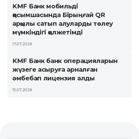
KMF Банк мобильді
қосымшасында Бірыңғай QR
арқылы сатып алуларды төлеу
мүмкіндігі қолжетімді
17.07.2026
KMF Банк банк операцияларын
жүзеге асыруға арналған
әмбебап лицензия алды
15.07.2026