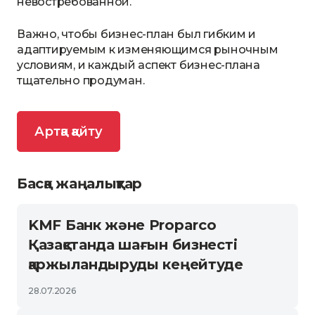
невостребованной.
Важно, чтобы бизнес-план был гибким и
адаптируемым к изменяющимся рыночным
условиям, и каждый аспект бизнес-плана
тщательно продуман.
Артқа қайту
Басқа жаңалықтар
KMF Банк және Proparco
Қазақстанда шағын бизнесті
қаржыландыруды кеңейтуде
28.07.2026