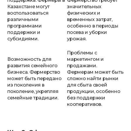
поддержка. Фермеры в
Фермерство требует
Казахстане могут
значительных
воспользоваться
физических и
различными
временных затрат,
программами
особенно в периоды
поддержки и
посева и уборки
субсидиями.
урожая.
Проблемы с
Возможность для
маркетингом и
развития семейного
продажами.
бизнеса. Фермерство
Фермерам может быть
может быть передано
сложно найти рынки
из поколения в
для сбыта своей
поколение, укрепляя
продукции, особенно
семейные традиции.
без поддержки
кооперативов.