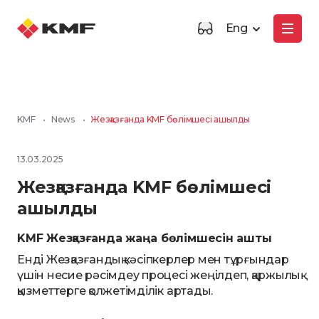
Eng
KMF
•
News
•
Жезқазғанда KMF бөлімшесі ашылды
13.03.2025
Жезқазғанда KMF бөлімшесі
ашылды
KMF Жезқазғанда жаңа бөлімшесін ашты
Енді Жезқазғандық кәсіпкерлер мен тұрғындар
үшін несие рәсімдеу процесі жеңілдеп, қаржылық
қызметтерге қолжетімділік артады.