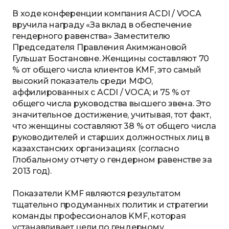
В ходе конференции компания ACDI / VOCA
вручила награду «За вклад в обеспечение
гендерного равенства» Заместителю
Председателя Правления Акимжановой
Гульшат Бостановне. Женщины составляют 70
% от общего числа клиентов KMF, это самый
высокий показатель среди МФО,
аффилированных с ACDI / VOCA; и 75 % от
общего числа руководства высшего звена. Это
значительное достижение, учитывая, тот факт,
что женщины составляют 38 % от общего числа
руководителей и старших должностных лиц в
казахстанских организациях (согласно
Глобальному отчету о гендерном равенстве за
2013 год).
Показатели KMF являются результатом
тщательно продуманных политик и стратегии
команды профессионалов KMF, которая
устанавливает цели по гендерному