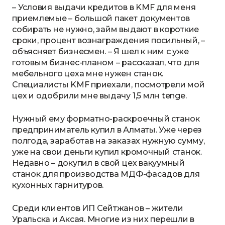
– Условия выдачи кредитов в KMF для меня
приемлемые – большой пакет документов
собирать не нужно, займ выдают в короткие
сроки, процент вознаграждения посильный, –
объясняет бизнесмен. – Я шел к ним с уже
готовым бизнес-планом – рассказал, что для
мебельного цеха мне нужен станок.
Специалисты KMF приехали, посмотрели мой
цех и одобрили мне выдачу 1,5 млн tenge.
Нужный ему форматно-раскроечный станок
предприниматель купил в Алматы. Уже через
полгода, заработав на заказах нужную сумму,
уже на свои деньги купил кромочный станок.
Недавно – докупил в свой цех вакуумный
станок для производства МДФ-фасадов для
кухонных гарнитуров.
Среди клиентов ИП Сейтжанов – жители
Уральска и Аксая. Многие из них перешли в