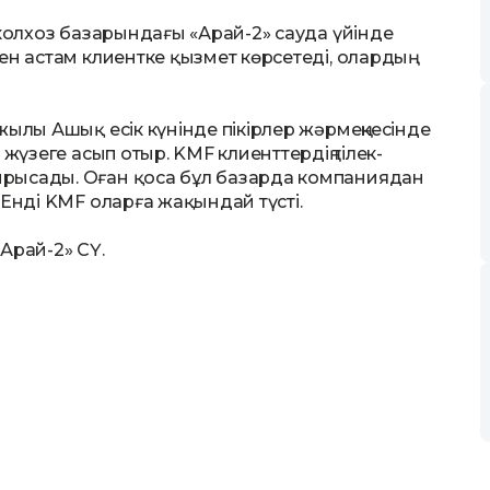
 колхоз базарындағы «Арай-2» сауда үйінде
ен астам клиентке қызмет көрсетеді, олардың
жылы Ашық есік күнінде пікірлер жәрмеңкесінде
жүзеге асып отыр. KMF клиенттердің тілек-
рысады. Оған қоса бұл базарда компаниядан
 Енді KMF оларға жақындай түсті.
«Арай-2» СҮ.