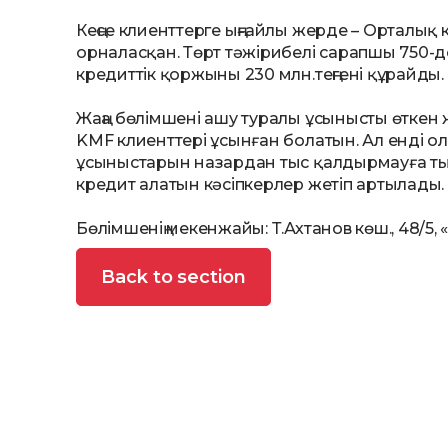
Кеңсе клиенттерге ыңғайлы жерде – Орталық
орналасқан. Төрт тәжірибелі сарапшы 750-д
кредиттік қоржыны 230 млн.теңгені құрайды.
Жаңа бөлімшені ашу туралы ұсынысты өткен 
KMF клиенттері ұсынған болатын. Ал енді ол 
ұсыныстарын назардан тыс қалдырмауға ты
кредит алатын кәсіпкерлер жетіп артылады.
Бөлімшенің мекенжайы: Т.Ахтанов көш., 48/5, 
Back to section