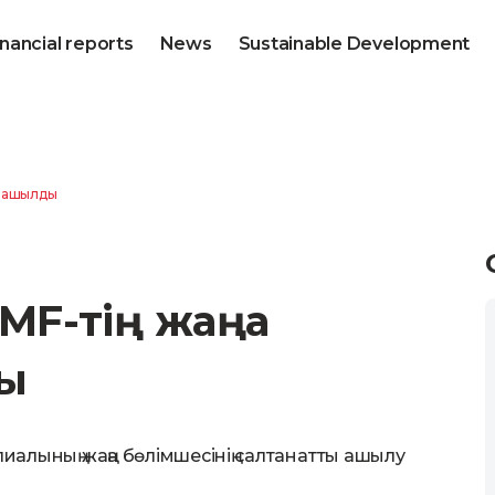
inancial reports
News
Sustainable Development
і ашылды
KMF-тің жаңа
ды
лиалының жаңа бөлімшесінің салтанатты ашылу