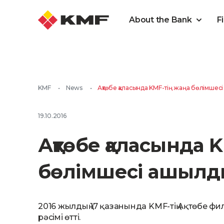
About the Bank
F
KMF
•
News
•
Ақтөбе қаласында KMF-тің жаңа бөлімшес
19.10.2016
Ақтөбе қаласында 
бөлімшесі ашыл
2016 жылдың 17 қазанында KMF-тің Ақтөбе фи
рәсімі өтті.