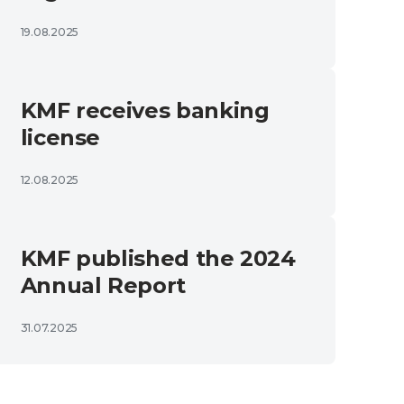
19.08.2025
KMF receives banking
license
12.08.2025
KMF published the 2024
Annual Report
31.07.2025