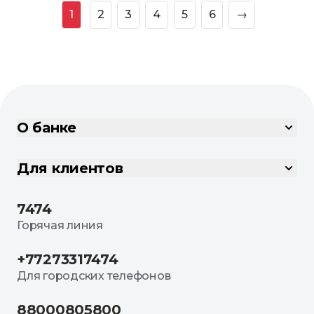
1
2
3
4
5
6
→
О банке
Для клиентов
7474
Горячая линия
+77273317474
Для городских телефонов
88000805800