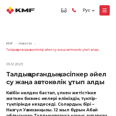
Рус
KMF
•
Новости
•
Талдықорғандық кәсіпкер әйел су жаңа автокөлік ұтып алды
05.12.2023
Талдықорғандық кәсіпкер әйел
су жаңа автокөлік ұтып алды
Кәсібін нөлден бастап, үлкен жетістікке
жеткен бизнес иелері еліміздің түкпір-
түкпірінде кездеседі. Солардың бірі –
Назгүл Уәлиханқызы. 12 жыл бұрын Абай
облысынан Талдықорғанға қоныс аударған