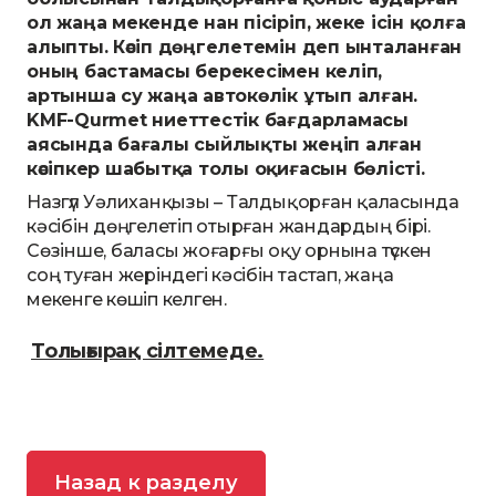
ол жаңа мекенде нан пісіріп, жеке ісін қолға
алыпты. Кәсіп дөңгелетемін деп ынталанған
оның бастамасы берекесімен келіп,
артынша су жаңа автокөлік ұтып алған.
KMF-Qurmet ниеттестік бағдарламасы
аясында бағалы сыйлықты жеңіп алған
кәсіпкер шабытқа толы оқиғасын бөлісті.
Назгүл Уәлиханқызы – Талдықорған қаласында
кәсібін дөңгелетіп отырған жандардың бірі.
Сөзінше, баласы жоғарғы оқу орнына түскен
соң туған жеріндегі кәсібін тастап, жаңа
мекенге көшіп келген.
Толығырақ сілтемеде.
Назад к разделу