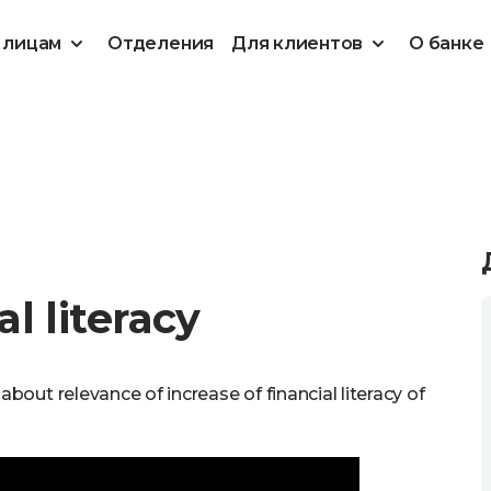
 лицам
Отделения
Для клиентов
О банке
l literacy
out relevance of increase of financial literacy of