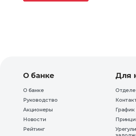
О банке
Для 
О банке
Отделе
Руководство
Контак
Акционеры
График
Новости
Принци
Рейтинг
Урегул
задолж