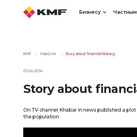
Бизнесу
Частным
KMF
•
Новости
•
Story about financial literacy
01.04.2014
Story about financia
On TV channel Khabar in news published a plot ab
the population