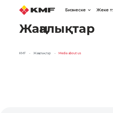
Бизнеске
Жеке т
Жаңалықтар
KMF
•
Жаңалықтар
•
Media about us