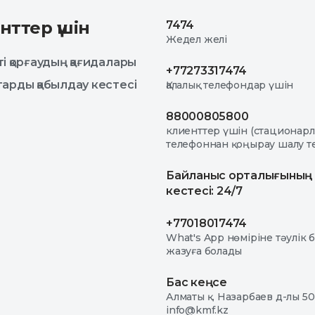
нттер үшін
7474
Жедел желі
і қорғаудың қағидалары
+77273317474
арды қабылдау кестесі
Қалалық телефондар үшін
88000805800
клиенттер үшін (стационар
телефоннан қоңырау шалу те
Байланыс орталығының
кестесі: 24/7
+77018017474
What's App нөміріне тәулік 
жазуға болады
Бас кеңсе
Алматы қ. Назарбаев д-лы 50
info@kmf.kz