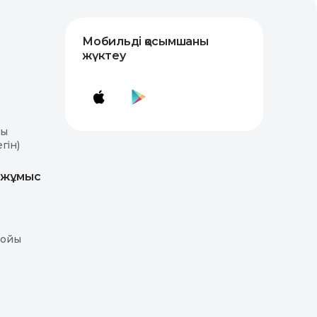
Мобильді қосымшаны
жүктеу
лы
гін)
 жұмыс
бойы