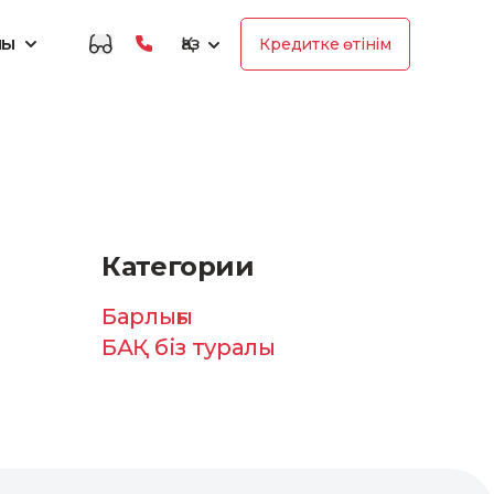
лы
Қаз
Кредитке өтінім
Категории
Барлығы
БАҚ біз туралы