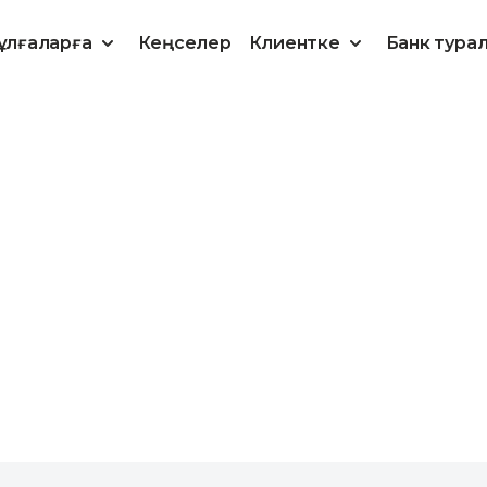
ұлғаларға
Кеңселер
Клиентке
Банк тура